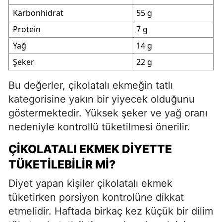
Karbonhidrat
55 g
Protein
7 g
Yağ
14 g
Şeker
22 g
Bu değerler, çikolatalı ekmeğin tatlı
kategorisine yakın bir yiyecek olduğunu
göstermektedir. Yüksek şeker ve yağ oranı
nedeniyle kontrollü tüketilmesi önerilir.
ÇIKOLATALI EKMEK DIYETTE
TÜKETILEBILIR MI?
Diyet yapan kişiler çikolatalı ekmek
tüketirken porsiyon kontrolüne dikkat
etmelidir. Haftada birkaç kez küçük bir dilim