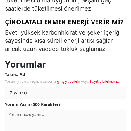
tüketilmesi daha uygundur, akşam geç
saatlerde tüketilmesi önerilmez.
ÇIKOLATALI EKMEK ENERJI VERIR MI?
Evet, yüksek karbonhidrat ve şeker içeriği
sayesinde kısa süreli enerji artışı sağlar
ancak uzun vadede tokluk sağlamaz.
Yorumlar
Takma Ad
Yorum yapmak için, isterseniz
giriş yapabilir
veya
kayıt olabilirsiniz
.
Yorum Yazın (500 Karakter)