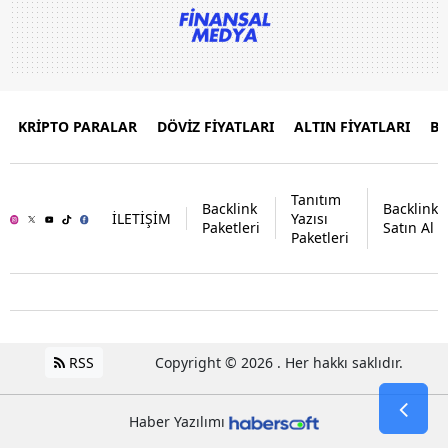
KRİPTO PARALAR
DÖVİZ FİYATLARI
ALTIN FİYATLARI
B
Tanıtım
Backlink
Backlink
İLETİŞİM
Yazısı
Paketleri
Satın Al
Paketleri
RSS
Copyright © 2026 . Her hakkı saklıdır.
Haber Yazılımı