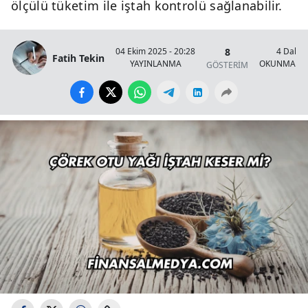
ölçülü tüketim ile iştah kontrolü sağlanabilir.
8
04 Ekim 2025 - 20:28
4 Dakik
Fatih Tekin
YAYINLANMA
OKUNMA SÜ
GÖSTERİM