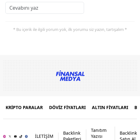
* Bu içerik ile ilgili yorum yok, ilk yorumu siz yazın, tartışalım *
KRİPTO PARALAR
DÖVİZ FİYATLARI
ALTIN FİYATLARI
B
Tanıtım
Backlink
Backlink
İLETİŞİM
Yazısı
Paketleri
Satın Al