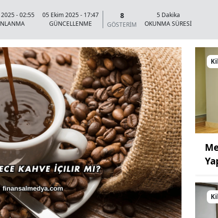
8
 2025 - 02:55
05 Ekim 2025 - 17:47
5 Dakika
INLANMA
GÜNCELLENME
OKUNMA SÜRESİ
GÖSTERİM
Ki
Me
Ya
Ki