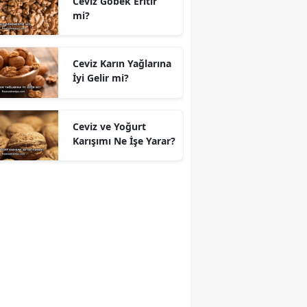
Ceviz Göbek Eritir
mi?
Ceviz Karın Yağlarına
İyi Gelir mi?
Ceviz ve Yoğurt
Karışımı Ne İşe Yarar?