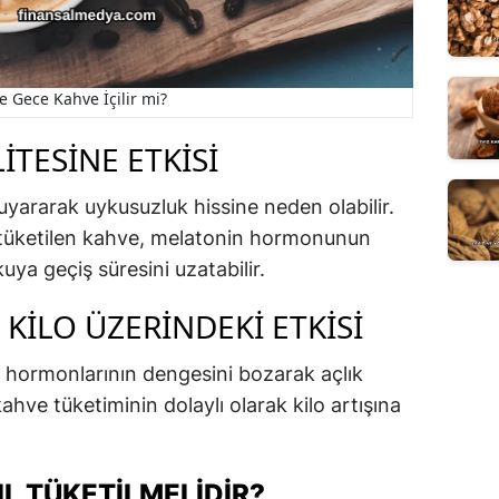
e Gece Kahve İçilir mi?
ITESINE ETKISI
 uyararak uykusuzluk hissine neden olabilir.
a tüketilen kahve, melatonin hormonunun
uya geçiş süresini uzatabilir.
 KILO ÜZERINDEKI ETKISI
in hormonlarının dengesini bozarak açlık
kahve tüketiminin dolaylı olarak kilo artışına
L TÜKETILMELIDIR?