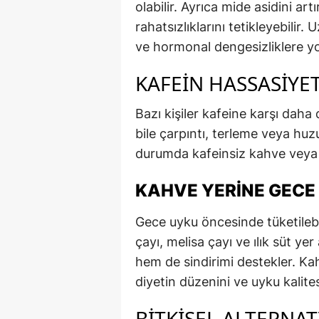
olabilir. Ayrıca mide asidini art
rahatsızlıklarını tetikleyebil
ve hormonal dengesizliklere yol
KAFEIN HASSASIYE
Bazı kişiler kafeine karşı daha
bile çarpıntı, terleme veya huzu
durumda kafeinsiz kahve veya bi
KAHVE YERINE GECE 
Gece uyku öncesinde tüketilebi
çayı, melisa çayı ve ılık süt yer
hem de sindirimi destekler. Kah
diyetin düzenini ve uyku kalite
BITKISEL ALTERNAT