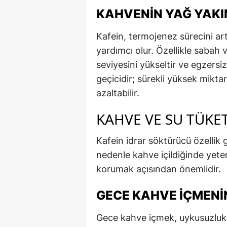
KAHVENIN YAĞ YAKIM
Kafein, termojenez sürecini ar
yardımcı olur. Özellikle sabah 
seviyesini yükseltir ve egzersi
geçicidir; sürekli yüksek miktar
azaltabilir.
KAHVE VE SU TÜKE
Kafein idrar söktürücü özellik g
nedenle kahve içildiğinde yete
korumak açısından önemlidir.
GECE KAHVE İÇMENI
Gece kahve içmek, uykusuzluk 