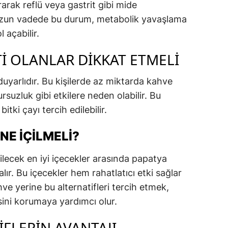
ırarak reflü veya gastrit gibi mide
ir. Uzun vadede bu durum, metabolik yavaşlama
 açabilir.
TI OLANLAR DIKKAT ETMELI
 duyarlıdır. Bu kişilerde az miktarda kahve
rsuzluk gibi etkilere neden olabilir. Bu
tki çayı tercih edilebilir.
NE İÇILMELI?
lecek en iyi içecekler arasında papatya
 alır. Bu içecekler hem rahatlatıcı etki sağlar
ve yerine bu alternatifleri tercih etmek,
sini korumaya yardımcı olur.
IFLERIN AVANTAJI