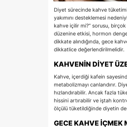
Diyet sürecinde kahve tüketim
yakımını desteklemesi nedeniy
kahve içilir mi?” sorusu, birçok
düzenine etkisi, hormon denges
dikkate alındığında, gece kahv
dikkatlice değerlendirilmelidir.
KAHVENIN DIYET ÜZE
Kahve, içerdiği kafein sayesin
metabolizmayı canlandırır. Diy
hızlandırabilir. Ancak fazla tü
hissini artırabilir ve iştah kon
ölçülü tüketildiğinde diyetin des
GECE KAHVE İÇMEK 