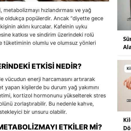
i, metabolizmayı hızlandırması ve yağ
le oldukça popülerdir. Ancak “diyette gece
 kişinin aklını kurcalar. Kafeinin uyku
ine katkısı ve sindirim üzerindeki rolü
Sü
e tüketiminin olumlu ve olumsuz yönleri
Al
RINDEKI ETKISI NEDIR?
Ki
de vücudun enerji harcamasını artırarak
et yapan kişilerde bu durum yağ yakımını
ketimi, kortizol hormonunu yükselterek stres
trolünü zorlaştırabilir. Bu nedenle kahve,
tekleyici bir unsuru olabilir.
Ki
METABOLIZMAYI ETKILER MI?
Dö