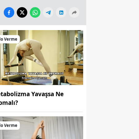
lo Verme
tabolizma Yavaşsa Ne
pmalı?
lo Verme