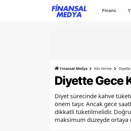
Finans
Y
Finansal Medya
Kilo Verme
Diyette
Diyette Gece K
Diyet sürecinde kahve tüket
önem taşır. Ancak gece saatl
dikkatli tüketilmelidir. Doğ
maksimum düzeyde ortaya çı