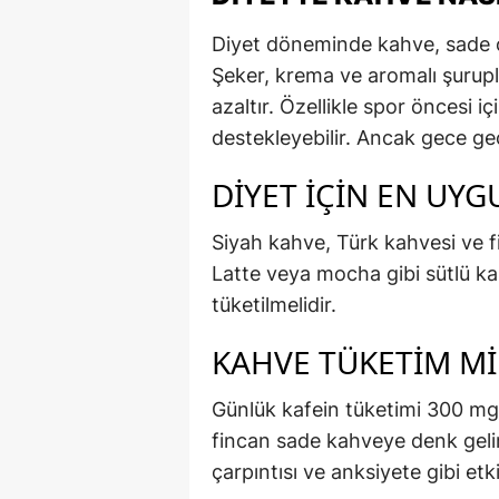
Diyet döneminde kahve, sade ol
Şeker, krema ve aromalı şuruplar
azaltır. Özellikle spor öncesi i
destekleyebilir. Ancak gece ge
DIYET İÇIN EN UY
Siyah kahve, Türk kahvesi ve fi
Latte veya mocha gibi sütlü kahve
tüketilmelidir.
KAHVE TÜKETIM MI
Günlük kafein tüketimi 300 mg’
fincan sade kahveye denk gelir.
çarpıntısı ve anksiyete gibi etkil