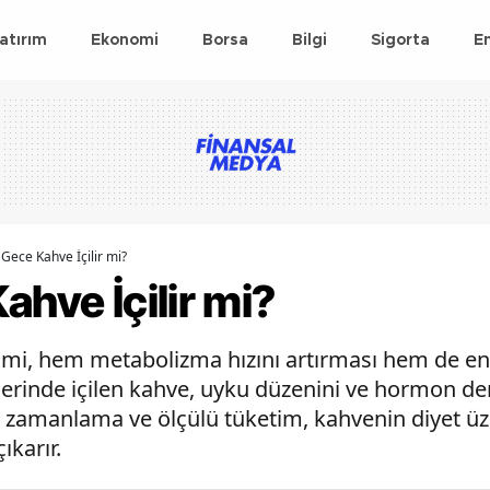
atırım
Ekonomi
Borsa
Bilgi
Sigorta
E
 Gece Kahve İçilir mi?
ahve İçilir mi?
imi, hem metabolizma hızını artırması hem de e
erinde içilen kahve, uyku düzenini ve hormon den
ru zamanlama ve ölçülü tüketim, kahvenin diyet üz
karır.