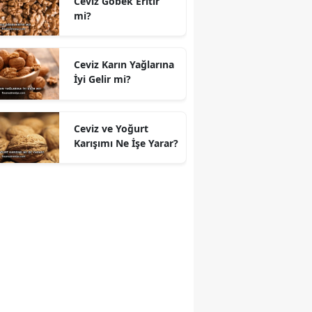
Ceviz Göbek Eritir
mi?
Ceviz Karın Yağlarına
İyi Gelir mi?
Ceviz ve Yoğurt
Karışımı Ne İşe Yarar?