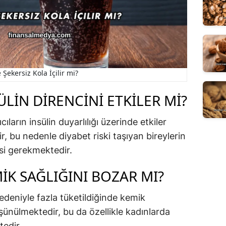
 Şekersiz Kola İçilir mi?
ÜLIN DIRENCINI ETKILER MI?
ıların insülin duyarlılığı üzerinde etkiler
r, bu nedenle diyabet riski taşıyan bireylerin
si gerekmektedir.
IK SAĞLIĞINI BOZAR MI?
nedeniyle fazla tüketildiğinde kemik
ünülmektedir, bu da özellikle kadınlarda
tedir.