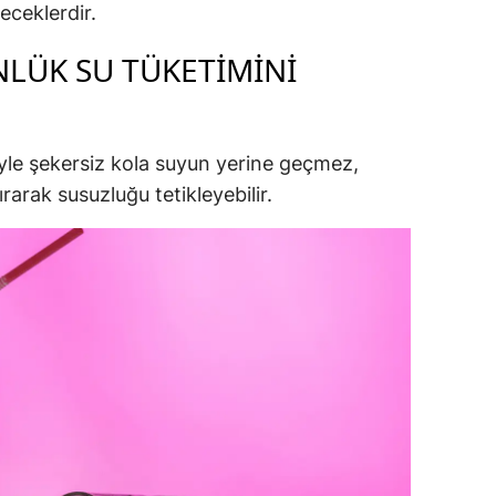
eceklerdir.
NLÜK SU TÜKETIMINI
iyle şekersiz kola suyun yerine geçmez,
ırarak susuzluğu tetikleyebilir.