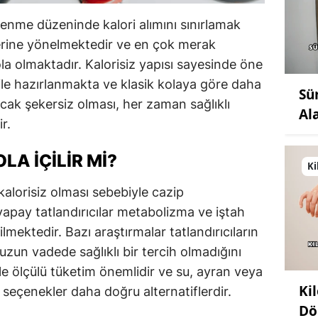
lenme düzeninde kalori alımını sınırlamak
lerine yönelmektedir ve en çok merak
ola olmaktadır. Kalorisiz yapısı sayesinde öne
r ile hazırlanmakta ve klasik kolaya göre daha
Sü
ncak şekersiz olması, her zaman sağlıklı
Al
r.
LA İÇILIR MI?
Ki
kalorisiz olması sebebiyle cazip
apay tatlandırıcılar metabolizma ve iştah
ilmektedir. Bazı araştırmalar tatlandırıcıların
e uzun vadede sağlıklı bir tercih olmadığını
e ölçülü tüketim önemlidir ve su, ayran veya
Ki
l seçenekler daha doğru alternatiflerdir.
Dö