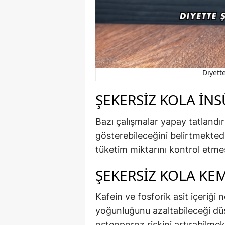
Diyette
ŞEKERSIZ KOLA İNS
Bazı çalışmalar yapay tatlandırıc
gösterebileceğini belirtmektedi
tüketim miktarını kontrol etme
ŞEKERSIZ KOLA KEM
Kafein ve fosforik asit içeriği 
yoğunluğunu azaltabileceği düş
osteoporoz riskini artırabilmek