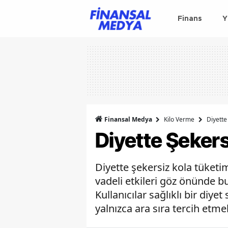
Finans
Y
Finansal Medya
Kilo Verme
Diyette 
Diyette Şekersi
Diyette şekersiz kola tüketi
vadeli etkileri göz önünde b
Kullanıcılar sağlıklı bir diye
yalnızca ara sıra tercih etmel