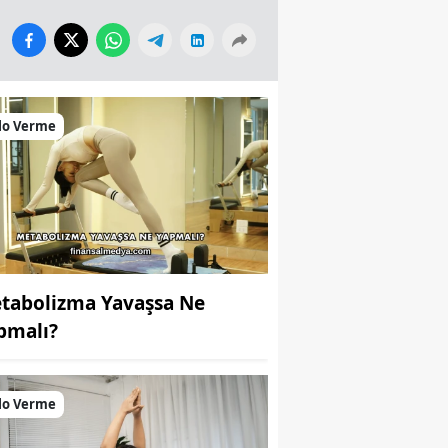
lo Verme
tabolizma Yavaşsa Ne
pmalı?
lo Verme