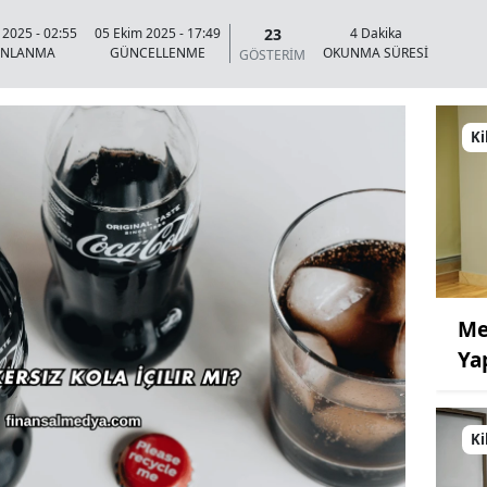
23
 2025 - 02:55
05 Ekim 2025 - 17:49
4 Dakika
INLANMA
GÜNCELLENME
OKUNMA SÜRESİ
GÖSTERİM
Ki
Me
Ya
Ki