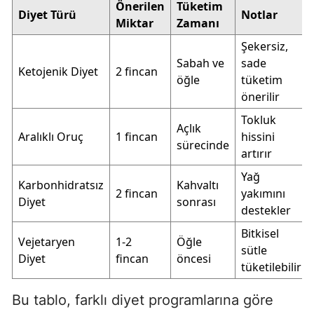
Önerilen
Tüketim
Diyet Türü
Notlar
Miktar
Zamanı
Şekersiz,
Sabah ve
sade
Ketojenik Diyet
2 fincan
öğle
tüketim
önerilir
Tokluk
Açlık
Aralıklı Oruç
1 fincan
hissini
sürecinde
artırır
Yağ
Karbonhidratsız
Kahvaltı
2 fincan
yakımını
Diyet
sonrası
destekler
Bitkisel
Vejetaryen
1-2
Öğle
sütle
Diyet
fincan
öncesi
tüketilebilir
Bu tablo, farklı diyet programlarına göre