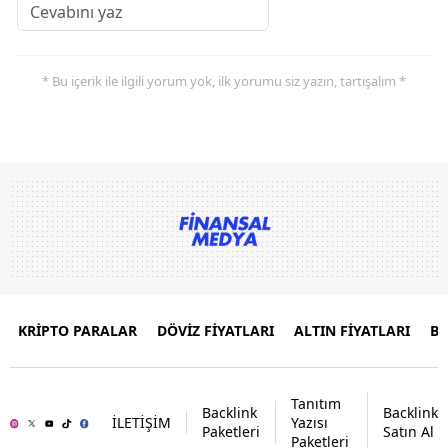
* Bu içerik ile ilgili yorum yok, ilk yorumu siz yazın, tartışalım *
KRİPTO PARALAR
DÖVİZ FİYATLARI
ALTIN FİYATLARI
B
Tanıtım
Backlink
Backlink
İLETİŞİM
Yazısı
Paketleri
Satın Al
Paketleri