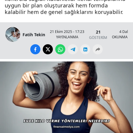
uygun bir plan oluşturarak hem formda
kalabilir hem de genel sağlıklarını koruyabilir.
21
21 Ekim 2025 - 17:23
4 Dakik
Fatih Tekin
YAYINLANMA
OKUNMA SÜ
GÖSTERİM