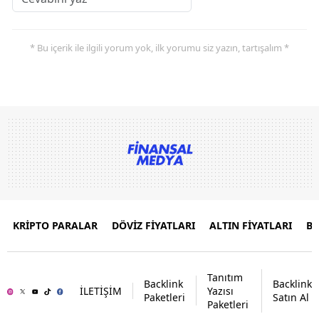
* Bu içerik ile ilgili yorum yok, ilk yorumu siz yazın, tartışalım *
KRİPTO PARALAR
DÖVİZ FİYATLARI
ALTIN FİYATLARI
B
Tanıtım
Backlink
Backlink
İLETİŞİM
Yazısı
Paketleri
Satın Al
Paketleri