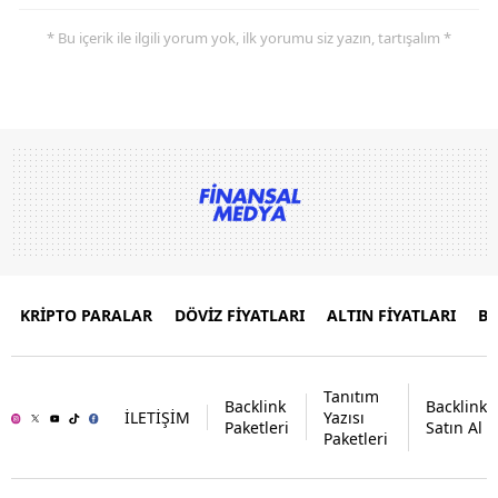
* Bu içerik ile ilgili yorum yok, ilk yorumu siz yazın, tartışalım *
KRİPTO PARALAR
DÖVİZ FİYATLARI
ALTIN FİYATLARI
B
Tanıtım
Backlink
Backlink
İLETİŞİM
Yazısı
Paketleri
Satın Al
Paketleri