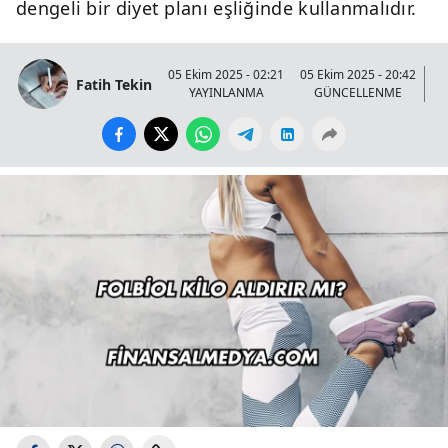
dengeli bir diyet planı eşliğinde kullanmalıdır.
05 Ekim 2025 - 02:21
05 Ekim 2025 - 20:42
Fatih Tekin
YAYINLANMA
GÜNCELLENME
G