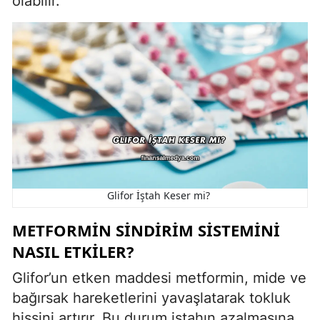
olabilir.
Glifor İştah Keser mi?
METFORMIN SINDIRIM SISTEMINI
NASIL ETKILER?
Glifor’un etken maddesi metformin, mide ve
bağırsak hareketlerini yavaşlatarak tokluk
hissini artırır. Bu durum iştahın azalmasına