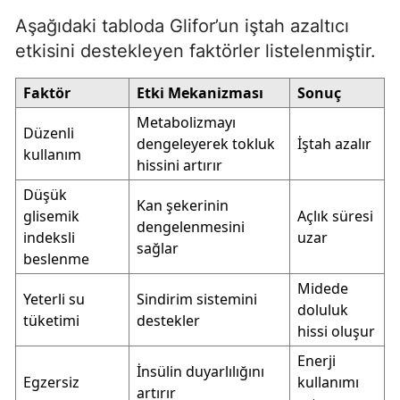
Aşağıdaki tabloda Glifor’un iştah azaltıcı
etkisini destekleyen faktörler listelenmiştir.
Faktör
Etki Mekanizması
Sonuç
Metabolizmayı
Düzenli
dengeleyerek tokluk
İştah azalır
kullanım
hissini artırır
Düşük
Kan şekerinin
glisemik
Açlık süresi
dengelenmesini
indeksli
uzar
sağlar
beslenme
Midede
Yeterli su
Sindirim sistemini
doluluk
tüketimi
destekler
hissi oluşur
Enerji
İnsülin duyarlılığını
Egzersiz
kullanımı
artırır