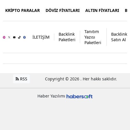
KRİPTO PARALAR
DÖVİZ FİYATLARI
ALTIN FİYATLARI
B
Tanıtım
Backlink
Backlink
İLETİŞİM
Yazısı
Paketleri
Satın Al
Paketleri
RSS
Copyright © 2026 . Her hakkı saklıdır.
Haber Yazılımı