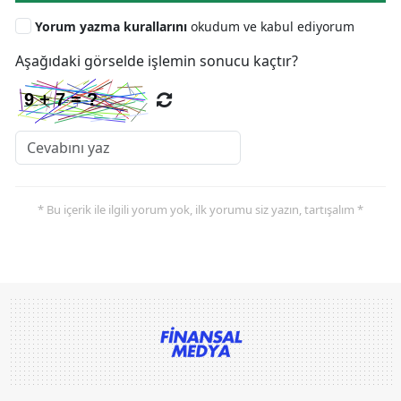
Yorum yazma kurallarını
okudum ve kabul ediyorum
Aşağıdaki görselde işlemin sonucu kaçtır?
* Bu içerik ile ilgili yorum yok, ilk yorumu siz yazın, tartışalım *