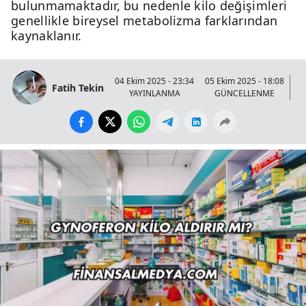
bulunmamaktadır, bu nedenle kilo değişimleri
genellikle bireysel metabolizma farklarından
kaynaklanır.
04 Ekim 2025 - 23:34
05 Ekim 2025 - 18:08
Fatih Tekin
YAYINLANMA
GÜNCELLENME
G