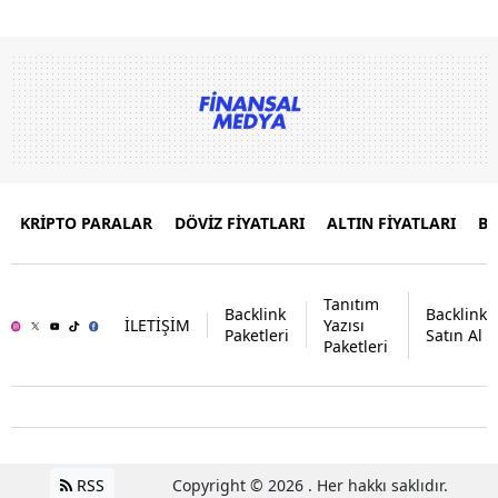
KRİPTO PARALAR
DÖVİZ FİYATLARI
ALTIN FİYATLARI
B
Tanıtım
Backlink
Backlink
İLETİŞİM
Yazısı
Paketleri
Satın Al
Paketleri
RSS
Copyright © 2026 . Her hakkı saklıdır.