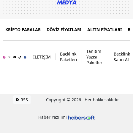
KRİPTO PARALAR
DÖVİZ FİYATLARI
ALTIN FİYATLARI
B
Tanıtım
Backlink
Backlink
İLETİŞİM
Yazısı
Paketleri
Satın Al
Paketleri
RSS
Copyright © 2026 . Her hakkı saklıdır.
Haber Yazılımı