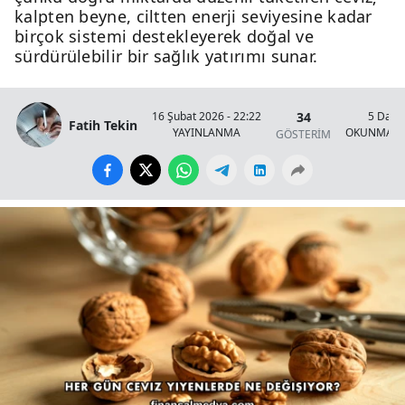
kalpten beyne, ciltten enerji seviyesine kadar
birçok sistemi destekleyerek doğal ve
sürdürülebilir bir sağlık yatırımı sunar.
34
16 Şubat 2026 - 22:22
5 Daki
Fatih Tekin
YAYINLANMA
OKUNMA S
GÖSTERİM