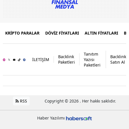
KRİPTO PARALAR
DÖVİZ FİYATLARI
ALTIN FİYATLARI
B
Tanıtım
Backlink
Backlink
İLETİŞİM
Yazısı
Paketleri
Satın Al
Paketleri
RSS
Copyright © 2026 . Her hakkı saklıdır.
Haber Yazılımı