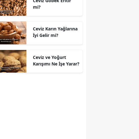
Ceviz Göbek Eritir
mi?
Ceviz Karın Yağlarına
İyi Gelir mi?
Ceviz ve Yoğurt
Karışımı Ne İşe Yarar?