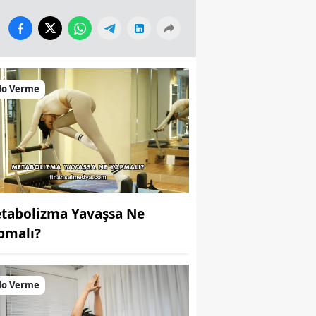
lo Verme
tabolizma Yavaşsa Ne
pmalı?
lo Verme