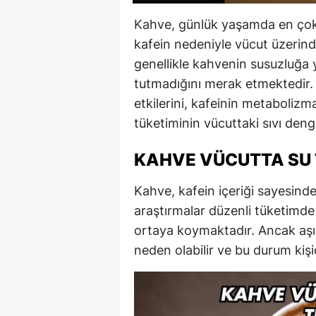
Kahve, günlük yaşamda en çok t
kafein nedeniyle vücut üzerinde f
genellikle kahvenin susuzluğa 
tutmadığını merak etmektedir.
etkilerini, kafeinin metabolizma 
tüketiminin vücuttaki sıvı denge
KAHVE VÜCUTTA SU 
Kahve, kafein içeriği sayesinde
araştırmalar düzenli tüketimde 
ortaya koymaktadır. Ancak aşır
neden olabilir ve bu durum kişide