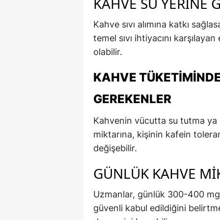
KAHVE SU YERINE 
Kahve sıvı alımına katkı sağl
temel sıvı ihtiyacını karşılaya
olabilir.
KAHVE TÜKETIMINDE
GEREKENLER
Kahvenin vücutta su tutma ya d
miktarına, kişinin kafein toler
değişebilir.
GÜNLÜK KAHVE MIK
Uzmanlar, günlük 300-400 mg k
güvenli kabul edildiğini belirtm