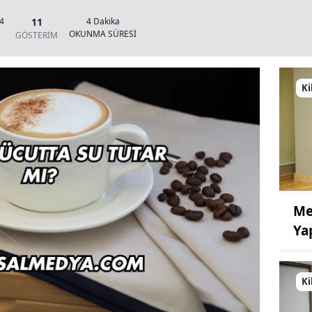
11
44
4 Dakika
OKUNMA SÜRESİ
GÖSTERİM
Ki
Me
Ya
Ki