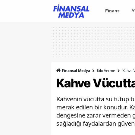
Finans
Y
Finansal Medya
Kilo Verme
Kahve V
Kahve Vücutta
Kahvenin vücutta su tutup t
merak edilen bir konudur. Ka
dengesine zarar vermeden gün
sağladığı faydalardan güvenle