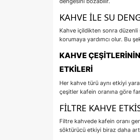
dengesini bozabilir.
KAHVE ILE SU DEN
Kahve içildikten sonra düzenli
korumaya yardımcı olur. Bu şeki
KAHVE ÇEŞITLERININ
ETKILERI
Her kahve türü aynı etkiyi yara
çeşitler kafein oranına göre fark
FILTRE KAHVE ETKIS
Filtre kahvede kafein oranı gen
söktürücü etkiyi biraz daha artı