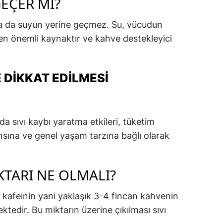
GEÇER MI?
asa da suyun yerine geçmez. Su, vücudun
n en önemli kaynaktır ve kahve destekleyici
 DIKKAT EDILMESI
a sıvı kaybı yaratma etkileri, tüketim
ansına ve genel yaşam tarzına bağlı olarak
TARI NE OLMALI?
afeinin yani yaklaşık 3-4 fincan kahvenin
ektedir. Bu miktarın üzerine çıkılması sıvı