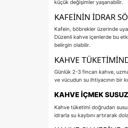
küçük değişimler yaşanabilir.
KAFEININ İDRAR S
Kafein, böbrekler üzerinde uyarıc
Düzenli kahve içenlerde bu etki
belirgin olabilir.
KAHVE TÜKETIMIND
Günlük 2-3 fincan kahve, uzma
ve vücudun su ihtiyacının bir 
KAHVE İÇMEK SUSUZ
Kahve tüketimi doğrudan susuz
idrarla su kaybını artırarak dola