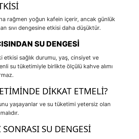
KISI
na rağmen yoğun kafein içerir, ancak günlük
dan sıvı dengesine etkisi daha düşüktür.
ISINDAN SU DENGESI
 etkisi sağlık durumu, yaş, cinsiyet ve
zenli su tüketimiyle birlikte ölçülü kahve alımı
urmaz.
ETIMINDE DIKKAT ETMELI?
unu yaşayanlar ve su tüketimi yetersiz olan
tmalıdır.
Z SONRASI SU DENGESI