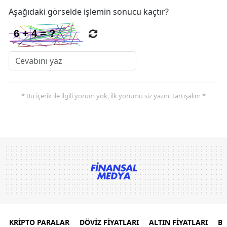
Aşağıdaki görselde işlemin sonucu kaçtır?
* Bu içerik ile ilgili yorum yok, ilk yorumu siz yazın, tartışalım *
KRİPTO PARALAR
DÖVİZ FİYATLARI
ALTIN FİYATLARI
B