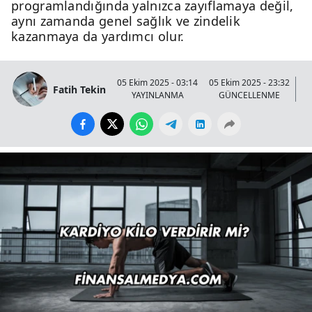
programlandığında yalnızca zayıflamaya değil,
aynı zamanda genel sağlık ve zindelik
kazanmaya da yardımcı olur.
05 Ekim 2025 - 03:14
05 Ekim 2025 - 23:32
Fatih Tekin
YAYINLANMA
GÜNCELLENME
G