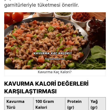
garnitürleriyle tüketmesi önerilir.
Kavurma Kaç Kalori?
KAVURMA KALORI DEĞERLERI
KARŞILAŞTIRMASI
Kavurma
100 Gram
Protein
Yağ
Türü
Kalori
(gr)
(gr)