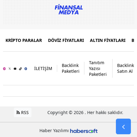
KRİPTO PARALAR
DÖVİZ FİYATLARI
ALTIN FİYATLARI
B
Tanıtım
Backlink
Backlink
İLETİŞİM
Yazısı
Paketleri
Satın Al
Paketleri
RSS
Copyright © 2026 . Her hakkı saklıdır.
Haber Yazılımı