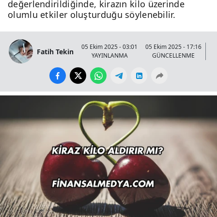
değerlendirildiğinde, kirazın kilo üzerinde
olumlu etkiler oluşturduğu söylenebilir.
05 Ekim 2025 - 03:01
05 Ekim 2025 - 17:16
Fatih Tekin
YAYINLANMA
GÜNCELLENME
G