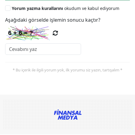
Yorum yazma kurallarını
okudum ve kabul ediyorum
Aşağıdaki görselde işlemin sonucu kaçtır?
* Bu içerik ile ilgili yorum yok, ilk yorumu siz yazın, tartışalım *