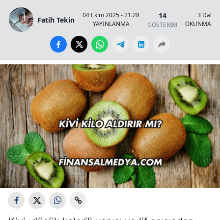
14
04 Ekim 2025 - 21:28
3 Dakik
Fatih Tekin
YAYINLANMA
OKUNMA SÜ
GÖSTERİM