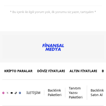
* Bu içerik ile ilgili yorum yok, ilk yorumu siz yazın, tartışalım *
KRİPTO PARALAR
DÖVİZ FİYATLARI
ALTIN FİYATLARI
B
Tanıtım
Backlink
Backlink
İLETİŞİM
Yazısı
Paketleri
Satın Al
Paketleri