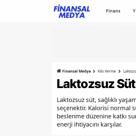
Finans
Y
Finansal Medya
Kilo Verme
Laktozs
Laktozsuz Süt 
Laktozsuz süt, sağlıklı yaşa
seçenektir. Kalorisi normal 
beslenme düzenine katkı suna
enerji ihtiyacını karşılar.