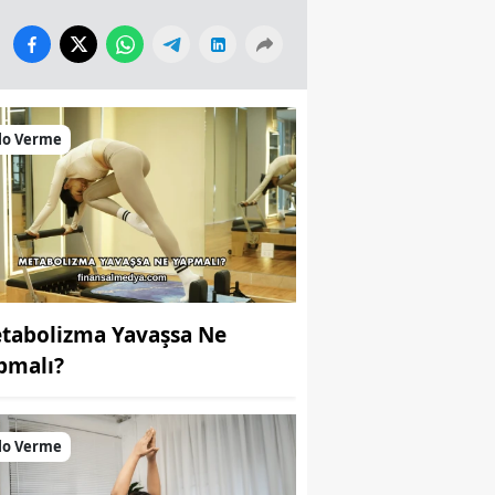
lo Verme
tabolizma Yavaşsa Ne
pmalı?
lo Verme