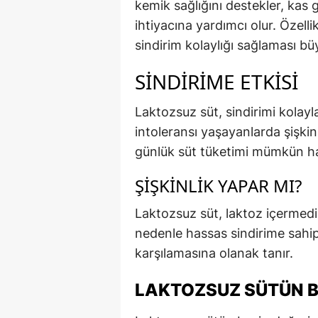
kemik sağlığını destekler, kas 
ihtiyacına yardımcı olur. Özellik
sindirim kolaylığı sağlaması büy
SINDIRIME ETKISI
Laktozsuz süt, sindirimi kolayl
intoleransı yaşayanlarda şişkin
günlük süt tüketimi mümkün hal
ŞIŞKINLIK YAPAR MI?
Laktozsuz süt, laktoz içermedi
nedenle hassas sindirime sahip k
karşılamasına olanak tanır.
LAKTOZSUZ SÜTÜN B