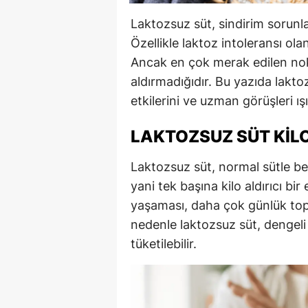
Laktozsuz süt, sindirim sorunlar
Özellikle laktoz intoleransı olan
Ancak en çok merak edilen nokt
aldırmadığıdır. Bu yazıda lakto
etkilerini ve uzman görüşleri ış
LAKTOZSUZ SÜT KILO
Laktozsuz süt, normal sütle ben
yani tek başına kilo aldırıcı bir 
yaşaması, daha çok günlük topla
nedenle laktozsuz süt, dengel
tüketilebilir.