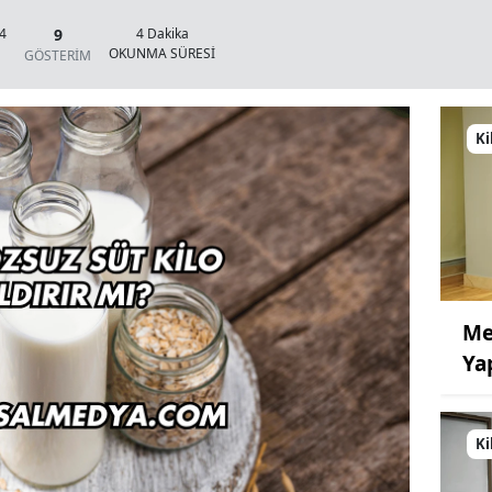
9
24
4 Dakika
OKUNMA SÜRESİ
GÖSTERİM
Ki
Me
Ya
Ki