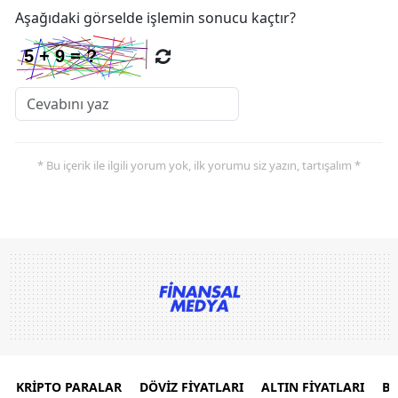
Aşağıdaki görselde işlemin sonucu kaçtır?
* Bu içerik ile ilgili yorum yok, ilk yorumu siz yazın, tartışalım *
KRİPTO PARALAR
DÖVİZ FİYATLARI
ALTIN FİYATLARI
B