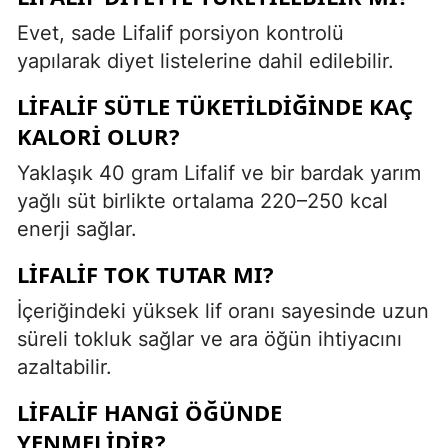
Evet, sade Lifalif porsiyon kontrolü
yapılarak diyet listelerine dahil edilebilir.
LIFALIF SÜTLE TÜKETILDIĞINDE KAÇ
KALORI OLUR?
Yaklaşık 40 gram Lifalif ve bir bardak yarım
yağlı süt birlikte ortalama 220–250 kcal
enerji sağlar.
LIFALIF TOK TUTAR MI?
İçeriğindeki yüksek lif oranı sayesinde uzun
süreli tokluk sağlar ve ara öğün ihtiyacını
azaltabilir.
LIFALIF HANGI ÖĞÜNDE
YENMELIDIR?