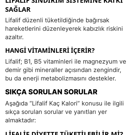
SAĞLAR
Lifalif düzenli tüketildiğinde bağırsak
hareketlerini düzenleyerek kabızlık riskini
azaltır.
HANGI VITAMINLERI İÇERIR?
Lifalif; B1, B5 vitaminleri ile magnezyum ve
demir gibi mineraller açısından zengindir,
bu da enerji metabolizmasını destekler.
SIKÇA SORULAN SORULAR
Aşağıda “Lifalif Kaç Kalori” konusu ile ilgili
sıkça sorulan sorular ve yanıtları yer
almaktadır:
LIFALIF DIYETTE TÜKETILEBILIR MI?