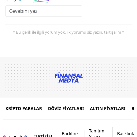
* Bu içerik ile ilgili yorum yok, ilk yorumu siz yazın, tartışalım *
KRİPTO PARALAR
DÖVİZ FİYATLARI
ALTIN FİYATLARI
B
Tanıtım
Backlink
Backlink
İLETİŞİM
Yazısı