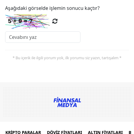
Aşağıdaki görselde işlemin sonucu kaçtır?
* Bu içerik ile ilgili yorum yok, ilk yorumu siz yazın, tartışalım *
KRİPTO PARALAR
DÖVİZ FİYATLARI
ALTIN FİYATLARI
B