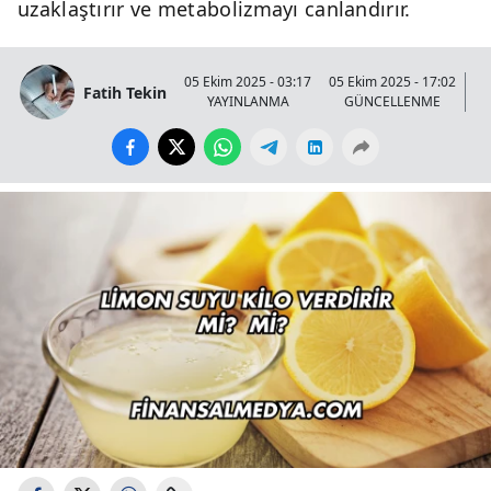
uzaklaştırır ve metabolizmayı canlandırır.
05 Ekim 2025 - 03:17
05 Ekim 2025 - 17:02
Fatih Tekin
YAYINLANMA
GÜNCELLENME
G