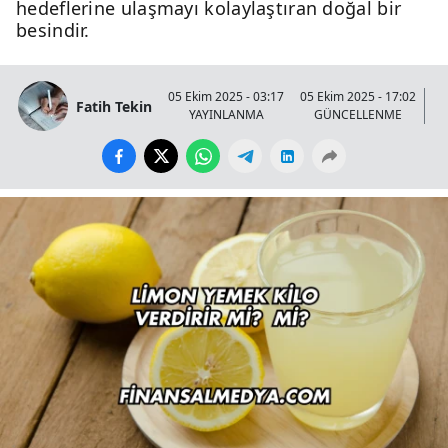
hedeflerine ulaşmayı kolaylaştıran doğal bir
besindir.
05 Ekim 2025 - 03:17
05 Ekim 2025 - 17:02
Fatih Tekin
YAYINLANMA
GÜNCELLENME
G