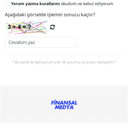
Yorum yazma kurallarını
okudum ve kabul ediyorum
Aşağıdaki görselde işlemin sonucu kaçtır?
* Bu içerik ile ilgili yorum yok, ilk yorumu siz yazın, tartışalım *