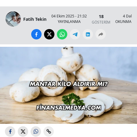
18
04 Ekim 2025 - 21:32
4 Dakik
Fatih Tekin
YAYINLANMA
OKUNMA SÜ
GÖSTERİM