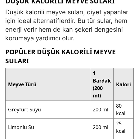
DÜŞÜK KALORILI MEYVE SULARI
Düşük kalorili meyve suları, diyet yapanlar
için ideal alternatiflerdir. Bu tür sular, hem
enerji verir hem de kan şekeri dengesini
korumaya yardımcı olur.
POPÜLER DÜŞÜK KALORILI MEYVE
SULARI
1
Bardak
Meyve Türü
Kalori
(200
ml)
80
Greyfurt Suyu
200 ml
kcal
25
Limonlu Su
200 ml
kcal