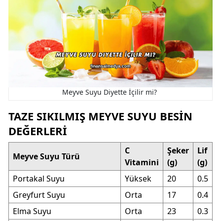
Meyve Suyu Diyette İçilir mi?
TAZE SIKILMIŞ MEYVE SUYU BESIN
DEĞERLERI
C
Şeker
Lif
Meyve Suyu Türü
Vitamini
(g)
(g)
Portakal Suyu
Yüksek
20
0.5
Greyfurt Suyu
Orta
17
0.4
Elma Suyu
Orta
23
0.3