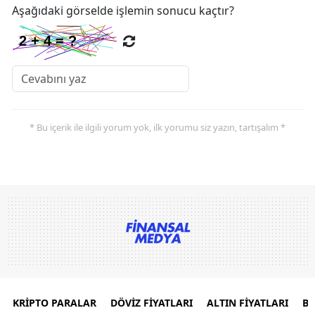
Aşağıdaki görselde işlemin sonucu kaçtır?
* Bu içerik ile ilgili yorum yok, ilk yorumu siz yazın, tartışalım *
KRİPTO PARALAR
DÖVİZ FİYATLARI
ALTIN FİYATLARI
B