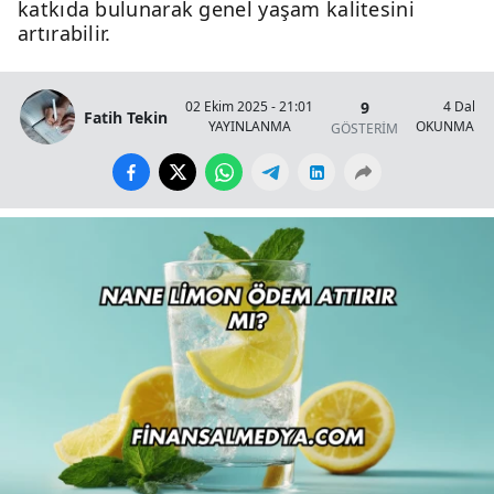
katkıda bulunarak genel yaşam kalitesini
artırabilir.
9
02 Ekim 2025 - 21:01
4 Dakik
Fatih Tekin
YAYINLANMA
OKUNMA SÜ
GÖSTERİM