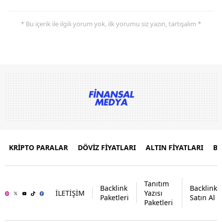
* Bu içerik ile ilgili yorum yok, ilk yorumu siz yazın, tartışalım *
KRİPTO PARALAR
DÖVİZ FİYATLARI
ALTIN FİYATLARI
B
Tanıtım
Backlink
Backlink
İLETİŞİM
Yazısı
Paketleri
Satın Al
Paketleri