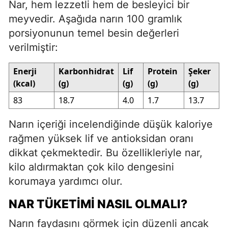
Nar, hem lezzetli hem de besleyici bir
meyvedir. Aşağıda narın 100 gramlık
porsiyonunun temel besin değerleri
verilmiştir:
Enerji
Karbonhidrat
Lif
Protein
Şeker
(kcal)
(g)
(g)
(g)
(g)
83
18.7
4.0
1.7
13.7
Narın içeriği incelendiğinde düşük kaloriye
rağmen yüksek lif ve antioksidan oranı
dikkat çekmektedir. Bu özellikleriyle nar,
kilo aldırmaktan çok kilo dengesini
korumaya yardımcı olur.
NAR TÜKETIMI NASIL OLMALI?
Narın faydasını görmek için düzenli ancak