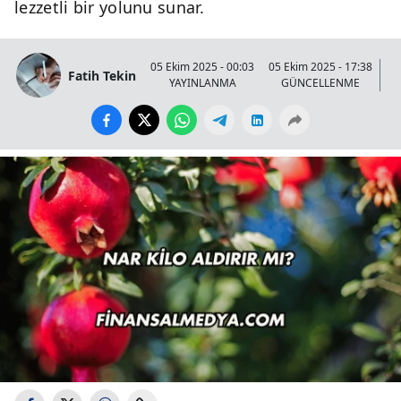
lezzetli bir yolunu sunar.
05 Ekim 2025 - 00:03
05 Ekim 2025 - 17:38
Fatih Tekin
YAYINLANMA
GÜNCELLENME
G