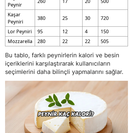
260
17
20
500
Peynir
Kaşar
380
25
30
720
Peyniri
Lor Peyniri
95
12
4
150
Mozzarella
280
22
22
505
Bu tablo, farklı peynirlerin kalori ve besin
içeriklerini karşılaştırarak kullanıcıların
seçimlerini daha bilinçli yapmalarını sağlar.