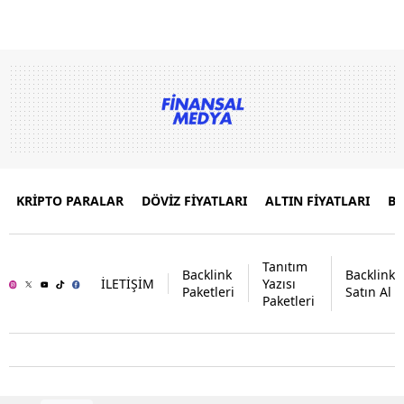
KRİPTO PARALAR
DÖVİZ FİYATLARI
ALTIN FİYATLARI
B
Tanıtım
Backlink
Backlink
İLETİŞİM
Yazısı
Paketleri
Satın Al
Paketleri