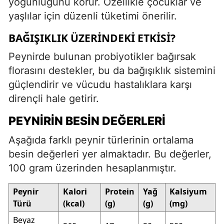
yoğunluğunu korur. Özellikle çocuklar ve
yaşlılar için düzenli tüketimi önerilir.
BAĞIŞIKLIK ÜZERINDEKI ETKISI?
Peynirde bulunan probiyotikler bağırsak
florasını destekler, bu da bağışıklık sistemini
güçlendirir ve vücudu hastalıklara karşı
dirençli hale getirir.
PEYNIRIN BESIN DEĞERLERI
Aşağıda farklı peynir türlerinin ortalama
besin değerleri yer almaktadır. Bu değerler,
100 gram üzerinden hesaplanmıştır.
Peynir
Kalori
Protein
Yağ
Kalsiyum
Türü
(kcal)
(g)
(g)
(mg)
Beyaz