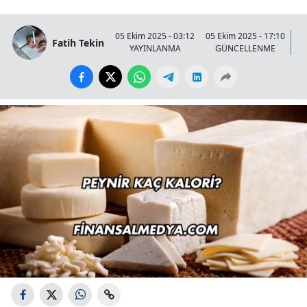
05 Ekim 2025 - 03:12
05 Ekim 2025 - 17:10
Fatih Tekin
YAYINLANMA
GÜNCELLENME
G