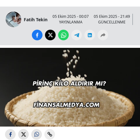
05 Ekim 2025 - 00:07
05 Ekim 2025 - 21:49
Fatih Tekin
YAYINLANMA
GÜNCELLENME
G