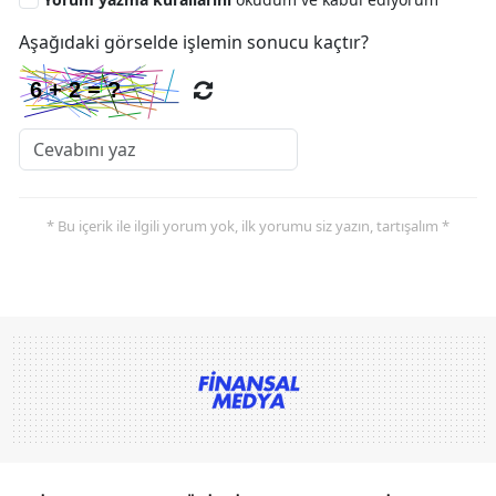
Aşağıdaki görselde işlemin sonucu kaçtır?
* Bu içerik ile ilgili yorum yok, ilk yorumu siz yazın, tartışalım *