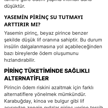
düşüktür.
YASEMIN PIRINÇ SU TUTMAYI
ARTTIRIR MI?
Yasemin pirinç, beyaz pirince benzer
şekilde düşük lif oranına sahiptir. Bu durum
insülin dalgalanmasına yol açabileceğinden
bazı bireylerde ödem oluşumunu
hızlandırabilir.
PIRINÇ TÜKETIMINDE SAĞLIKLI
ALTERNATIFLER
Pirincin ödem riskini azaltmak için farklı
alternatiflere yönelmek mümkündür.
Karabuğday, kinoa ve bulgur gibi lif
açısından zengin gıdalar pirinç yerine tercih