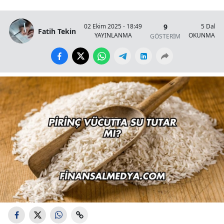
9
02 Ekim 2025 - 18:49
5 Dakik
Fatih Tekin
YAYINLANMA
OKUNMA SÜ
GÖSTERİM