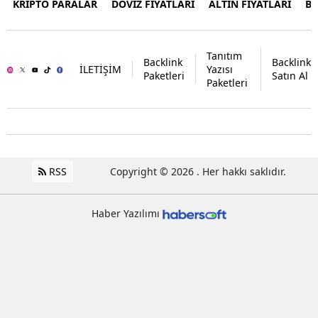
KRİPTO PARALAR
DÖVİZ FİYATLARI
ALTIN FİYATLARI
B
Tanıtım
Backlink
Backlink
İLETİŞİM
Yazısı
Paketleri
Satın Al
Paketleri
RSS
Copyright © 2026 . Her hakkı saklıdır.
Haber Yazılımı