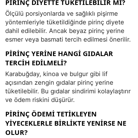
PIRINÇ DIYETTE TÜKETILEBILIR MI?
Ölçülü porsiyonlarda ve sağlıklı pişirme
yöntemleriyle tüketildiğinde pirinç diyete
dahil edilebilir. Ancak beyaz pirinç yerine
esmer veya basmati tercih edilmesi önerilir.
PIRINÇ YERINE HANGI GIDALAR
TERCIH EDILMELI?
Karabuğday, kinoa ve bulgur gibi lif
açısından zengin gıdalar pirinç yerine
tüketilebilir. Bu gıdalar sindirimi kolaylaştırır
ve ödem riskini düşürür.
PIRINÇ ÖDEMI TETIKLEYEN
YIYECEKLERLE BIRLIKTE YENIRSE NE
OLUR?