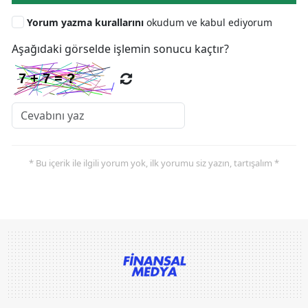
Yorum yazma kurallarını
okudum ve kabul ediyorum
Aşağıdaki görselde işlemin sonucu kaçtır?
* Bu içerik ile ilgili yorum yok, ilk yorumu siz yazın, tartışalım *