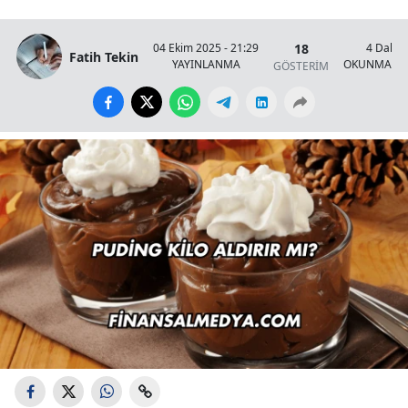
18
04 Ekim 2025 - 21:29
4 Dakik
Fatih Tekin
YAYINLANMA
OKUNMA SÜ
GÖSTERİM