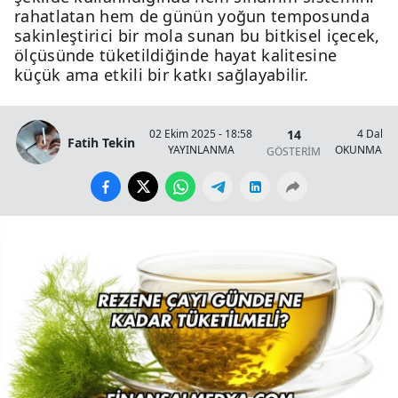
rahatlatan hem de günün yoğun temposunda
sakinleştirici bir mola sunan bu bitkisel içecek,
ölçüsünde tüketildiğinde hayat kalitesine
küçük ama etkili bir katkı sağlayabilir.
14
02 Ekim 2025 - 18:58
4 Dakik
Fatih Tekin
YAYINLANMA
OKUNMA SÜ
GÖSTERİM