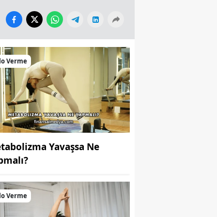
lo Verme
tabolizma Yavaşsa Ne
pmalı?
lo Verme