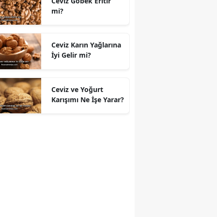
Ceviz Göbek Eritir
mi?
Ceviz Karın Yağlarına
İyi Gelir mi?
Ceviz ve Yoğurt
Karışımı Ne İşe Yarar?