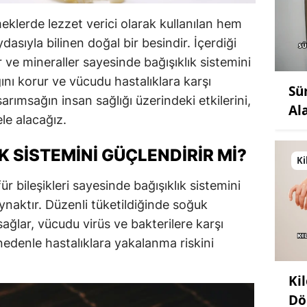
eklerde lezzet verici olarak kullanılan hem
asıyla bilinen doğal bir besindir. İçerdiği
r ve mineraller sayesinde bağışıklık sistemini
ını korur ve vücudu hastalıklara karşı
Sü
sarımsağın insan sağlığı üzerindeki etkilerini,
Al
ele alacağız.
K SISTEMINI GÜÇLENDIRIR MI?
Ki
für bileşikleri sayesinde bağışıklık sistemini
ynaktır. Düzenli tüketildiğinde soğuk
sağlar, vücudu virüs ve bakterilere karşı
 nedenle hastalıklara yakalanma riskini
Ki
Dö