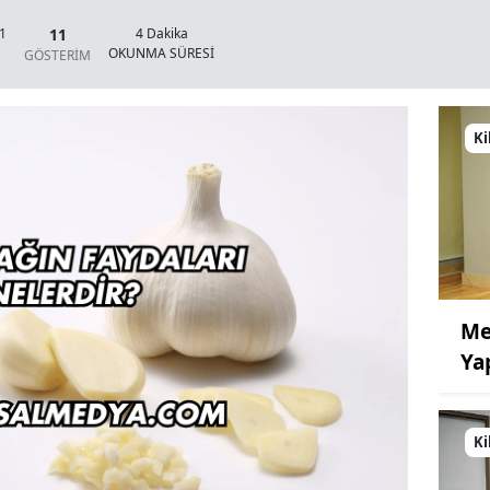
11
41
4 Dakika
OKUNMA SÜRESİ
GÖSTERİM
Ki
Me
Ya
Ki