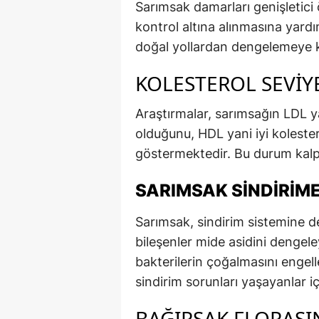
Sarımsak damarları genişletici
kontrol altına alınmasına yardı
doğal yollardan dengelemeye k
KOLESTEROL SEVIY
Araştırmalar, sarımsağın LDL y
olduğunu, HDL yani iyi kolestero
göstermektedir. Bu durum kalp 
SARIMSAK SINDIRIME
Sarımsak, sindirim sistemine de
bileşenler mide asidini dengeley
bakterilerin çoğalmasını engell
sindirim sorunları yaşayanlar i
BAĞIRSAK FLORASI