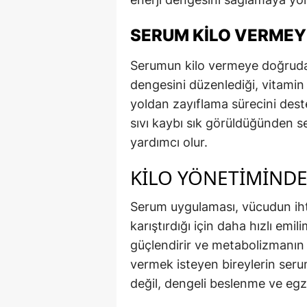
SERUM KILO VERMEY
Serumun kilo vermeye doğrudan 
dengesini düzenlediği, vitamin v
yoldan zayıflama sürecini deste
sıvı kaybı sık görüldüğünden 
yardımcı olur.
KILO YÖNETIMIND
Serum uygulaması, vücudun ih
karıştırdığı için daha hızlı emil
güçlendirir ve metabolizmanın 
vermek isteyen bireylerin ser
değil, dengeli beslenme ve egze