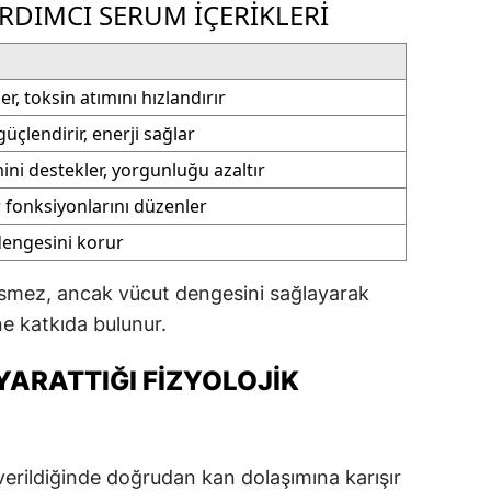
RDIMCI SERUM İÇERIKLERI
er, toksin atımını hızlandırır
güçlendirir, enerji sağlar
mini destekler, yorgunluğu azaltır
r fonksiyonlarını düzenler
dengesini korur
kesmez, ancak vücut dengesini sağlayarak
ine katkıda bulunur.
ARATTIĞI FIZYOLOJIK
erildiğinde doğrudan kan dolaşımına karışır