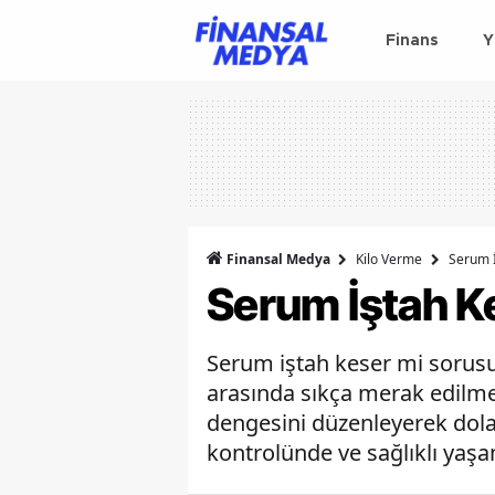
Finans
Y
Finansal Medya
Kilo Verme
Serum İ
Serum İştah K
Serum iştah keser mi sorus
arasında sıkça merak edilme
dengesini düzenleyerek dolayl
kontrolünde ve sağlıklı yaşa