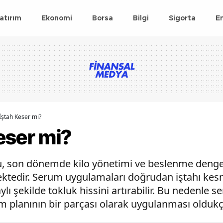
atırım
Ekonomi
Borsa
Bilgi
Sigorta
E
ştah Keser mi?
eser mi?
u, son dönemde kilo yönetimi ve beslenme denge
ktedir. Serum uygulamaları doğrudan iştahı kesm
ı şekilde tokluk hissini artırabilir. Bu nedenle s
m planının bir parçası olarak uygulanması oldukç