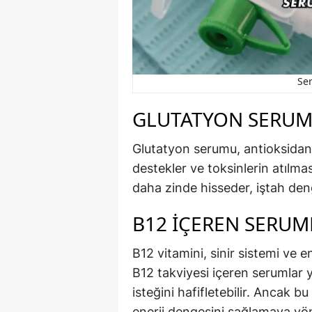
Se
GLUTATYON SERUMU
Glutatyon serumu, antioksidan 
destekler ve toksinlerin atılm
daha zinde hisseder, iştah denge
B12 İÇEREN SERUML
B12 vitamini, sinir sistemi ve e
B12 takviyesi içeren serumlar 
isteğini hafifletebilir. Ancak
enerji dengesini sağlamaya yöne