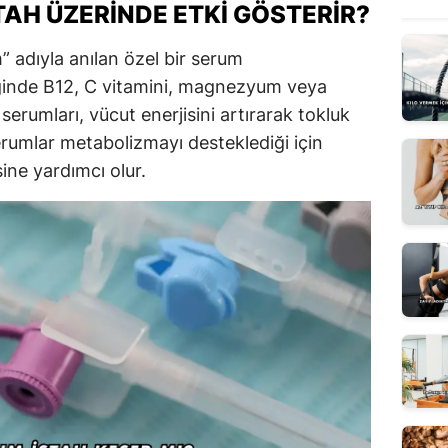
AH ÜZERINDE ETKI GÖSTERIR?
m” adıyla anılan özel bir serum
ğinde B12, C vitamini, magnezyum veya
erumları, vücut enerjisini artırarak tokluk
 serumlar metabolizmayı desteklediği için
ine yardımcı olur.