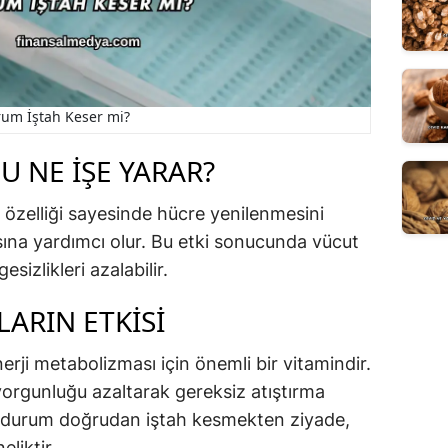
rum İştah Keser mi?
 NE İŞE YARAR?
özelliği sayesinde hücre yenilenmesini
asına yardımcı olur. Bu etki sonucunda vücut
sizlikleri azalabilir.
ARIN ETKISI
nerji metabolizması için önemli bir vitamindir.
yorgunluğu azaltarak gereksiz atıştırma
 bu durum doğrudan iştah kesmekten ziyade,
liktir.