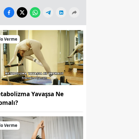
lo Verme
tabolizma Yavaşsa Ne
pmalı?
lo Verme