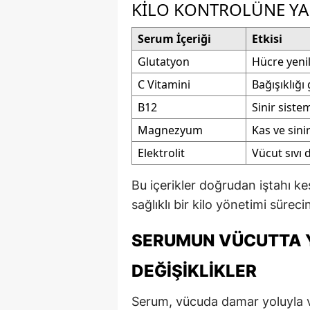
KILO KONTROLÜNE YA
Serum İçeriği
Etkisi
Glutatyon
Hücre yenil
C Vitamini
Bağışıklığı 
B12
Sinir siste
Magnezyum
Kas ve sini
Elektrolit
Vücut sıvı 
Bu içerikler doğrudan iştahı 
sağlıklı bir kilo yönetimi sürec
SERUMUN VÜCUTTA Y
DEĞIŞIKLIKLER
Serum, vücuda damar yoluyla v