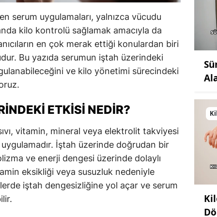
en serum uygulamaları, yalnızca vücudu
anda kilo kontrolü sağlamak amacıyla da
anıcıların en çok merak ettiği konulardan biri
udur. Bu yazıda serumun iştah üzerindeki
Sü
gulanabileceğini ve kilo yönetimi sürecindeki
Al
oruz.
INDEKI ETKISI NEDIR?
Ki
ı, vitamin, mineral veya elektrolit takviyesi
 uygulamadır. İştah üzerinde doğrudan bir
lizma ve enerji dengesi üzerinde dolaylı
vitamin eksikliği veya susuzluk nedeniyle
ylerde iştah dengesizliğine yol açar ve serum
Ki
ir.
Dö