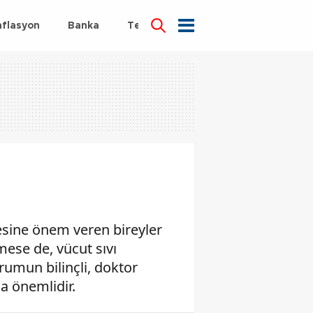
nflasyon
Banka
Teknoloji
Sağlık
sine önem veren bireyler
ese de, vücut sıvı
erumun bilinçli, doktor
a önemlidir.