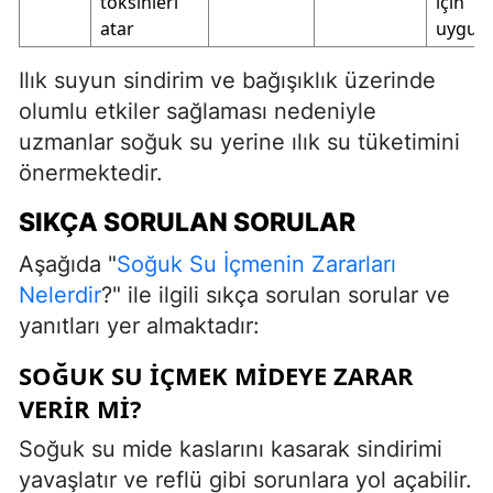
toksinleri
için
atar
uygun
Ilık suyun sindirim ve bağışıklık üzerinde
olumlu etkiler sağlaması nedeniyle
uzmanlar soğuk su yerine ılık su tüketimini
önermektedir.
SIKÇA SORULAN SORULAR
Aşağıda "
Soğuk Su İçmenin Zararları
Nelerdir
?" ile ilgili sıkça sorulan sorular ve
yanıtları yer almaktadır:
SOĞUK SU IÇMEK MIDEYE ZARAR
VERIR MI?
Soğuk su mide kaslarını kasarak sindirimi
yavaşlatır ve reflü gibi sorunlara yol açabilir.