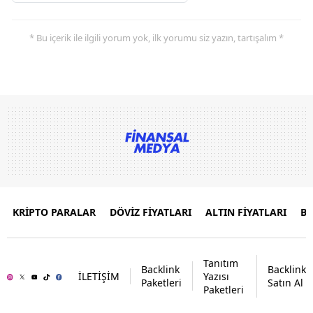
* Bu içerik ile ilgili yorum yok, ilk yorumu siz yazın, tartışalım *
KRİPTO PARALAR
DÖVİZ FİYATLARI
ALTIN FİYATLARI
B
Tanıtım
Backlink
Backlink
İLETİŞİM
Yazısı
Paketleri
Satın Al
Paketleri