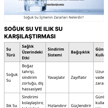
Soğuk Su İçmenin Zararları Nelerdir?
SOĞUK SU VE ILIK SU
KARŞILAŞTIRMASI
Sağlık
Su
Sindirim
Günlü
Üzerindeki
Bağışıklık
Türü
Sistemi
Kulla
Etki
Boğaz
tahrişi,
Uzun
Soğuk
sindirim
Yavaşlatır
Zayıflatır
vaded
Su
zorluğu, diş
zararlı
hassasiyeti
Sindirimi
Günlü
kolaylaştırır,
kullan
Ilık Su
Hızlandırır
Güçlendirir