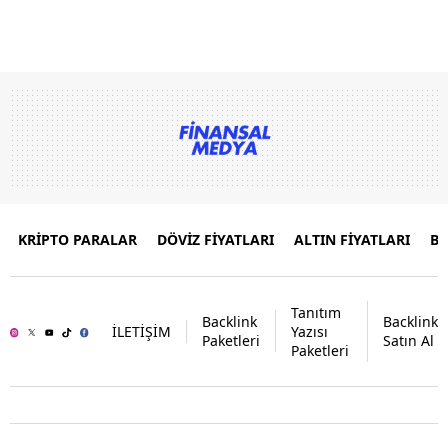
KRİPTO PARALAR
DÖVİZ FİYATLARI
ALTIN FİYATLARI
B
Tanıtım
Backlink
Backlink
İLETİŞİM
Yazısı
Paketleri
Satın Al
Paketleri