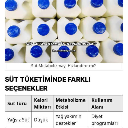
Süt Metabolizmayı Hızlandırır mı?
SÜT TÜKETIMINDE FARKLI
SEÇENEKLER
Kalori
Metabolizma
Kullanım
Süt Türü
Miktarı
Etkisi
Alanı
Yağ yakımını
Diyet
Yağsız Süt
Düşük
destekler
programları