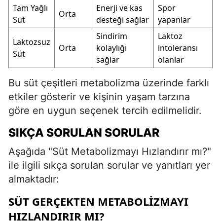
Tam Yağlı
Enerji ve kas
Spor
Orta
Süt
desteği sağlar
yapanlar
Sindirim
Laktoz
Laktozsuz
Orta
kolaylığı
intoleransı
Süt
sağlar
olanlar
Bu süt çeşitleri metabolizma üzerinde farklı
etkiler gösterir ve kişinin yaşam tarzına
göre en uygun seçenek tercih edilmelidir.
SIKÇA SORULAN SORULAR
Aşağıda "Süt Metabolizmayı Hızlandırır mı?"
ile ilgili sıkça sorulan sorular ve yanıtları yer
almaktadır:
SÜT GERÇEKTEN METABOLIZMAYI
HIZLANDIRIR MI?