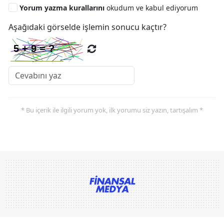
Yorum yazma kurallarını
okudum ve kabul ediyorum
Aşağıdaki görselde işlemin sonucu kaçtır?
* Bu içerik ile ilgili yorum yok, ilk yorumu siz yazın, tartışalım *