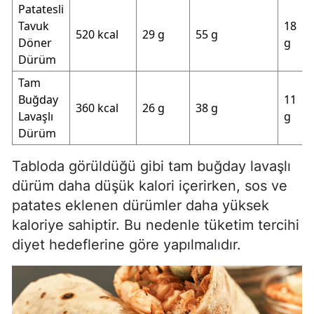
Patatesli
Tavuk
18
520 kcal
29 g
55 g
Döner
g
Dürüm
Tam
Buğday
11
360 kcal
26 g
38 g
Lavaşlı
g
Dürüm
Tabloda görüldüğü gibi tam buğday lavaşlı
dürüm daha düşük kalori içerirken, sos ve
patates eklenen dürümler daha yüksek
kaloriye sahiptir. Bu nedenle tüketim tercihi
diyet hedeflerine göre yapılmalıdır.