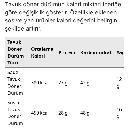
Tavuk döner dürümün kalori miktarı içeriğe
göre değişiklik gösterir. Özellikle eklenen
sos ve yan ürünler kalori değerini belirgin
şekilde artırır.
Tavuk
Döner
Ortalama
Protein
Karbonhidrat
Yağ
Dürüm
Kalori
Türü
Sade
Tavuk
12
380 kcal
27 g
42 g
Döner
g
Dürüm
Soslu
Tavuk
16
450 kcal
28 g
48 g
Döner
g
Dürüm