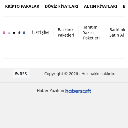
KRİPTO PARALAR
DÖVİZ FİYATLARI
ALTIN FİYATLARI
B
Tanıtım
Backlink
Backlink
İLETİŞİM
Yazısı
Paketleri
Satın Al
Paketleri
RSS
Copyright © 2026 . Her hakkı saklıdır.
Haber Yazılımı