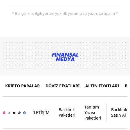
* Bu içerik ile ilgili yorum yok, ilk yorumu siz yazın, tartışalım *
KRİPTO PARALAR
DÖVİZ FİYATLARI
ALTIN FİYATLARI
B
Tanıtım
Backlink
Backlink
İLETİŞİM
Yazısı
Paketleri
Satın Al
Paketleri