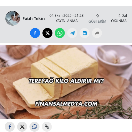
9
04 Ekim 2025 - 21:23
4 Dakik
Fatih Tekin
YAYINLANMA
OKUNMA SÜ
GÖSTERİM