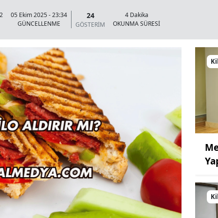
24
02
05 Ekim 2025 - 23:34
4 Dakika
GÜNCELLENME
OKUNMA SÜRESİ
GÖSTERİM
Ki
Me
Ya
Ki