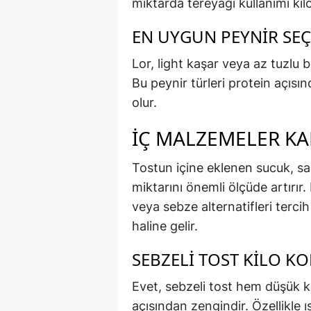
miktarda tereyağı kullanımı kilo 
EN UYGUN PEYNIR SEÇ
Lor, light kaşar veya az tuzlu b
Bu peynir türleri protein açısı
olur.
İÇ MALZEMELER KAL
Tostun içine eklenen sucuk, sal
miktarını önemli ölçüde artırır
veya sebze alternatifleri terci
haline gelir.
SEBZELI TOST KILO K
Evet, sebzeli tost hem düşük k
açısından zengindir. Özellikle