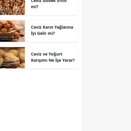
Ceviz Göbek Eritir
mi?
Ceviz Karın Yağlarına
İyi Gelir mi?
Ceviz ve Yoğurt
Karışımı Ne İşe Yarar?