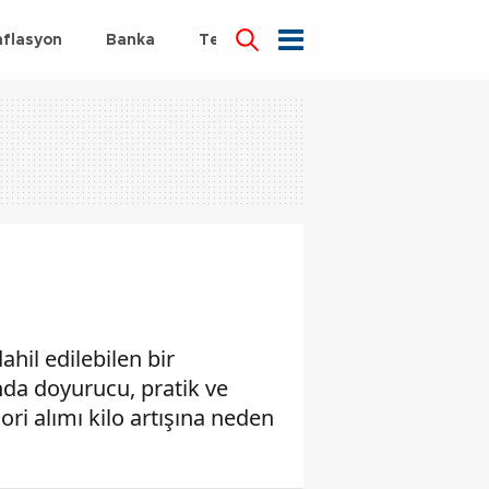
nflasyon
Banka
Teknoloji
Sağlık
hil edilebilen bir
ında doyurucu, pratik ve
ri alımı kilo artışına neden