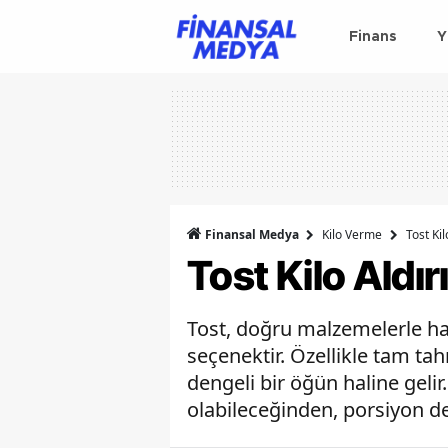
Finans
Y
Finansal Medya
Kilo Verme
Tost Kil
Tost Kilo Aldır
Tost, doğru malzemelerle haz
seçenektir. Özellikle tam tah
dengeli bir öğün haline gelir
olabileceğinden, porsiyon d