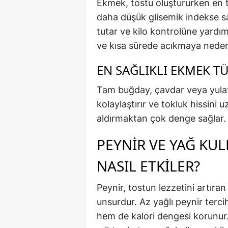
Ekmek, tostu oluştururken en t
daha düşük glisemik indekse s
tutar ve kilo kontrolüne yardımc
ve kısa sürede acıkmaya neden 
EN SAĞLIKLI EKMEK T
Tam buğday, çavdar veya yulaf e
kolaylaştırır ve tokluk hissini u
aldırmaktan çok denge sağlar.
PEYNIR VE YAĞ KUL
NASIL ETKILER?
Peynir, tostun lezzetini artıran
unsurdur. Az yağlı peynir terc
hem de kalori dengesi korunur.