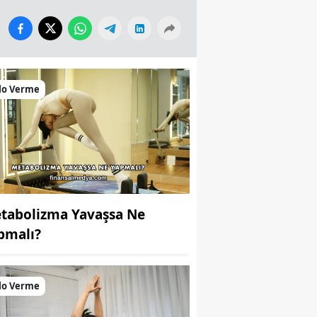
lo Verme
tabolizma Yavaşsa Ne
pmalı?
lo Verme