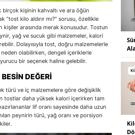
ak birçok kişinin kahvaltı ve ara öğün
k “tost kilo aldırır mı?” sorusu, özellikle
n kişiler arasında merak konusudur. Tostun
ynir, yağ ve sucuk gibi malzemeler, kalori
Sü
rebilir. Dolayısıyla tost, doğru malzemelerle
Al
neden olabilirken, dengeli içeriklerle
yurucu bir seçenek haline gelebilir.
Ki
 BESIN DEĞERI
ek türü ve iç malzemelere göre değişiklik
n tostlar daha yüksek kalori içerirken tam
azırlananlar lif oranı sayesinde daha uzun
anılan peynirin türü, yağ oranı ve porsiyon
Ki
iler.
Dö