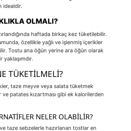
n idealdir.
IKLIKLA OLMALI?
rlandığında haftada birkaç kez tüketilebilir.
unda, özellikle yağlı ve işlenmiş içerikler
bilir. Tostu ana öğün yerine ara öğün olarak
r yaklaşımdır.
E TÜKETILMELI?
kler, taze meyve veya salata tüketmek
 ve patates kızartması gibi ek kalorilerden
RNATIFLER NELER OLABILIR?
 ve taze sebzelerle hazırlanan tostlar en