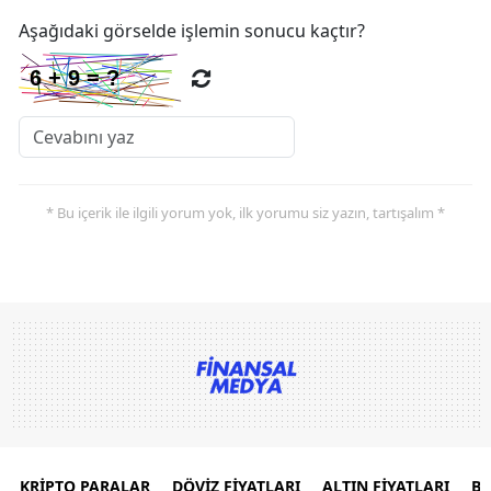
Aşağıdaki görselde işlemin sonucu kaçtır?
* Bu içerik ile ilgili yorum yok, ilk yorumu siz yazın, tartışalım *
KRİPTO PARALAR
DÖVİZ FİYATLARI
ALTIN FİYATLARI
B