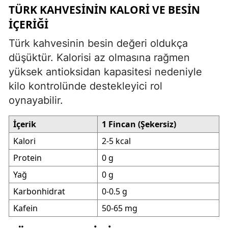
TÜRK KAHVESININ KALORI VE BESIN
İÇERIĞI
Türk kahvesinin besin değeri oldukça
düşüktür. Kalorisi az olmasına rağmen
yüksek antioksidan kapasitesi nedeniyle
kilo kontrolünde destekleyici rol
oynayabilir.
İçerik
1 Fincan (Şekersiz)
Kalori
2-5 kcal
Protein
0 g
Yağ
0 g
Karbonhidrat
0-0.5 g
Kafein
50-65 mg