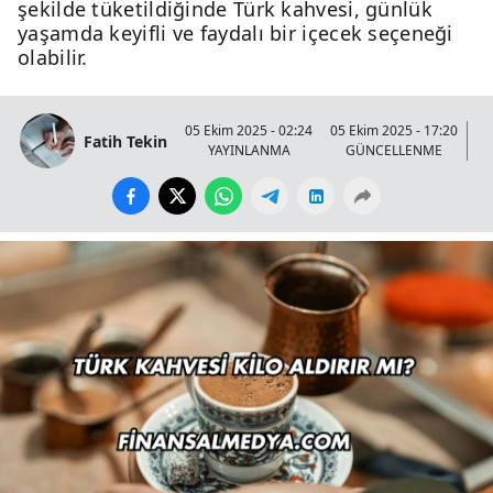
şekilde tüketildiğinde Türk kahvesi, günlük
yaşamda keyifli ve faydalı bir içecek seçeneği
olabilir.
05 Ekim 2025 - 02:24
05 Ekim 2025 - 17:20
Fatih Tekin
YAYINLANMA
GÜNCELLENME
G