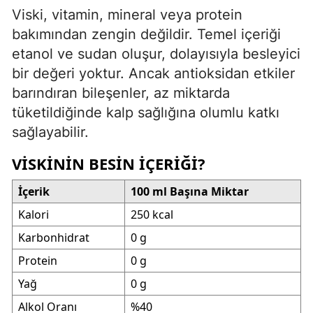
Viski, vitamin, mineral veya protein
bakımından zengin değildir. Temel içeriği
etanol ve sudan oluşur, dolayısıyla besleyici
bir değeri yoktur. Ancak antioksidan etkiler
barındıran bileşenler, az miktarda
tüketildiğinde kalp sağlığına olumlu katkı
sağlayabilir.
VISKININ BESIN İÇERIĞI?
İçerik
100 ml Başına Miktar
Kalori
250 kcal
Karbonhidrat
0 g
Protein
0 g
Yağ
0 g
Alkol Oranı
%40