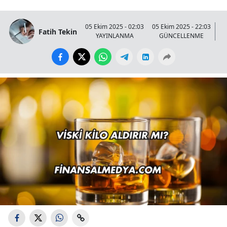
05 Ekim 2025 - 02:03
05 Ekim 2025 - 22:03
Fatih Tekin
YAYINLANMA
GÜNCELLENME
G