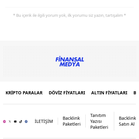
* Bu içerik ile ilgili yorum yok, ilk yorumu siz yazın, tartışalım *
KRİPTO PARALAR
DÖVİZ FİYATLARI
ALTIN FİYATLARI
B
Tanıtım
Backlink
Backlink
İLETİŞİM
Yazısı
Paketleri
Satın Al
Paketleri