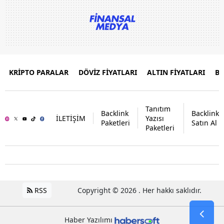
KRİPTO PARALAR
DÖVİZ FİYATLARI
ALTIN FİYATLARI
B
Tanıtım
Backlink
Backlink
İLETİŞİM
Yazısı
Paketleri
Satın Al
Paketleri
RSS
Copyright © 2026 . Her hakkı saklıdır.
Haber Yazılımı