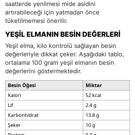
saatlerde yenilmesi mide asidini
artırabileceği için yatmadan önce
tüketilmemesi önerilir.
YEŞIL ELMANIN BESIN DEĞERLERI
Yeşil elma, kilo kontrolü sağlayan besin
değerleriyle dikkat çeker. Aşağıdaki tablo,
ortalama 100 gram yeşil elmanın besin
değerlerini göstermektedir.
Besin Öğesi
Miktar
Kalori
52 kcal
Lif
2.4 g
Karbonhidrat
13.8 g
Şeker
10 g
Protein
0.3 g