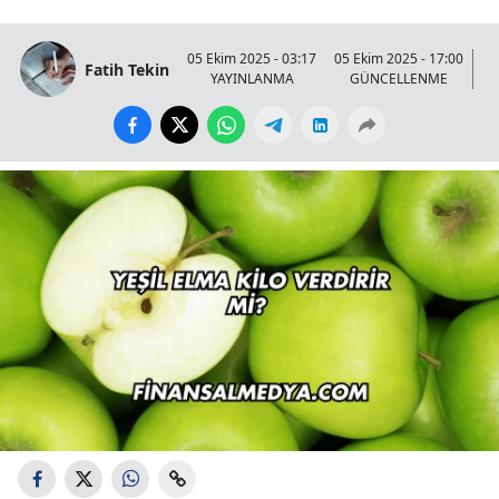
05 Ekim 2025 - 03:17
05 Ekim 2025 - 17:00
Fatih Tekin
YAYINLANMA
GÜNCELLENME
G