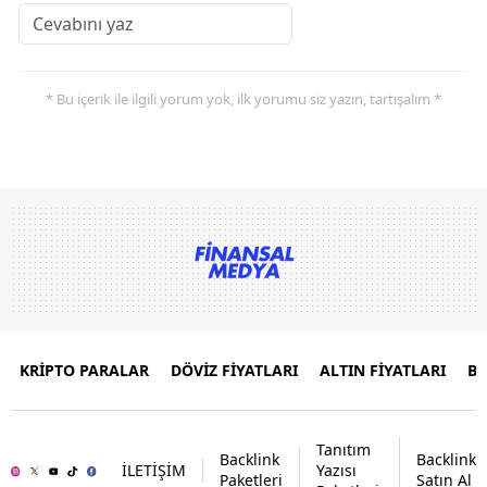
* Bu içerik ile ilgili yorum yok, ilk yorumu siz yazın, tartışalım *
KRİPTO PARALAR
DÖVİZ FİYATLARI
ALTIN FİYATLARI
B
Tanıtım
Backlink
Backlink
İLETİŞİM
Yazısı
Paketleri
Satın Al