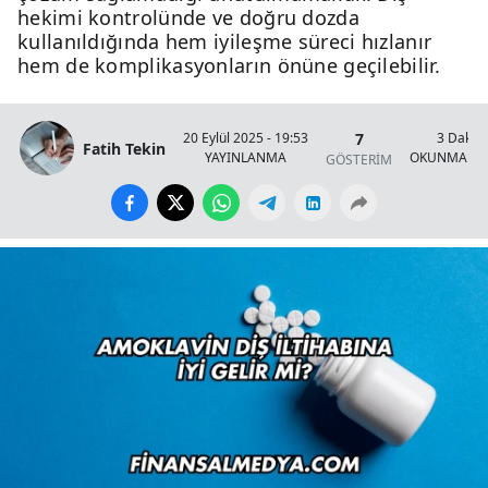
hekimi kontrolünde ve doğru dozda
kullanıldığında hem iyileşme süreci hızlanır
hem de komplikasyonların önüne geçilebilir.
7
20 Eylül 2025 - 19:53
3 Dakik
Fatih Tekin
YAYINLANMA
OKUNMA SÜ
GÖSTERİM