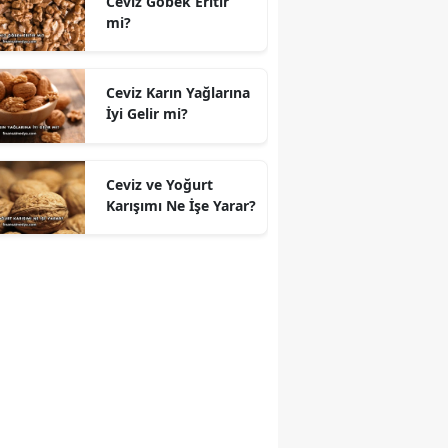
Ceviz Göbek Eritir
mi?
Ceviz Karın Yağlarına
İyi Gelir mi?
Ceviz ve Yoğurt
Karışımı Ne İşe Yarar?