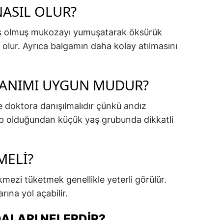
NASIL OLUR?
ş olmuş mukozayı yumuşatarak öksürük
 olur. Ayrıca balgamın daha kolay atılmasını
ANIMI UYGUN MUDUR?
 doktora danışılmalıdır çünkü andız
p olduğundan küçük yaş grubunda dikkatli
MELI?
kmezi tüketmek genellikle yeterli görülür.
rına yol açabilir.
ALARI NELERDIR?