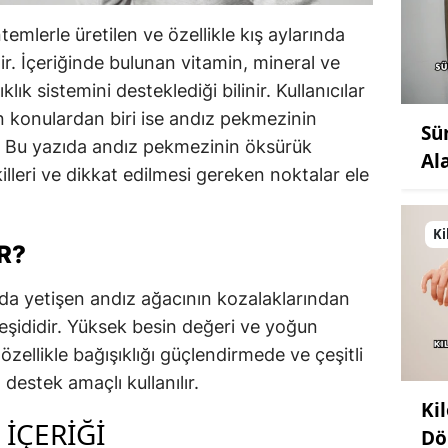
mlerle üretilen ve özellikle kış aylarında
ir. İçeriğinde bulunan vitamin, mineral ve
ık sistemini desteklediği bilinir. Kullanıcılar
 konulardan biri ise andız pekmezinin
Sü
r. Bu yazıda andız pekmezinin öksürük
Al
killeri ve dikkat edilmesi gereken noktalar ele
Ki
R?
da yetişen andız ağacının kozalaklarından
eşididir. Yüksek besin değeri ve yoğun
zellikle bağışıklığı güçlendirmede ve çeşitli
destek amaçlı kullanılır.
Ki
İÇERIĞI
Dö