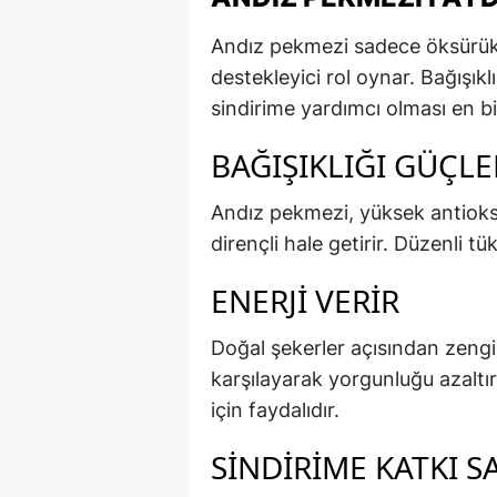
Andız pekmezi sadece öksürük d
destekleyici rol oynar. Bağışıkl
sindirime yardımcı olması en bil
BAĞIŞIKLIĞI GÜÇLE
Andız pekmezi, yüksek antioksi
dirençli hale getirir. Düzenli tük
ENERJI VERIR
Doğal şekerler açısından zengin
karşılayarak yorgunluğu azaltı
için faydalıdır.
SINDIRIME KATKI S