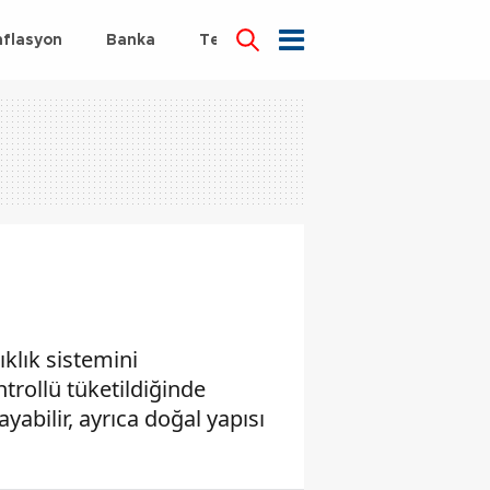
nflasyon
Banka
Teknoloji
Sağlık
klık sistemini
trollü tüketildiğinde
yabilir, ayrıca doğal yapısı