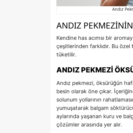
Andız Pek
ANDIZ PEKMEZININ 
Kendine has acımsı bir aromay
çeşitlerinden farklıdır. Bu özel
tüketilir.
ANDIZ PEKMEZI ÖKSÜ
Andız pekmezi, öksürüğün hafi
besin olarak öne çıkar. İçeriği
solunum yollarının rahatlaması
yumuşatarak balgam söktürücü bi
aylarında yaşanan kuru ve balg
çözümler arasında yer alır.