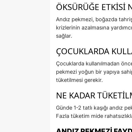
ÖKSÜRÜĞE ETKISI 
Andız pekmezi, boğazda tahri
krizlerinin azalmasına yardımcı
sağlar.
ÇOCUKLARDA KULL
Çocuklarda kullanılmadan önce
pekmezi yoğun bir yapıya sahi
tüketilmesi gerekir.
NE KADAR TÜKETIL
Günde 1-2 tatlı kaşığı andız pe
Fazla tüketim mide rahatsızlıkla
ANDIZ PEKMEZI FAYD