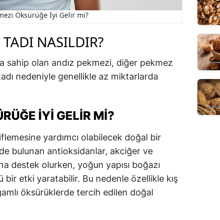
mezi Öksürüğe İyi Gelir mi?
TADI NASILDIR?
a sahip olan andız pekmezi, diğer pekmez
 tadı nedeniyle genellikle az miktarlarda
RÜĞE İYI GELIR MI?
flemesine yardımcı olabilecek doğal bir
nde bulunan antioksidanlar, akciğer ve
na destek olurken, yoğun yapısı boğazı
r etki yaratabilir. Bu nedenle özellikle kış
amlı öksürüklerde tercih edilen doğal