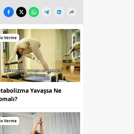
lo Verme
tabolizma Yavaşsa Ne
pmalı?
lo Verme