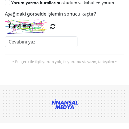
Yorum yazma kurallarını
okudum ve kabul ediyorum
Aşağıdaki görselde işlemin sonucu kaçtır?
* Bu içerik ile ilgili yorum yok, ilk yorumu siz yazın, tartışalım *