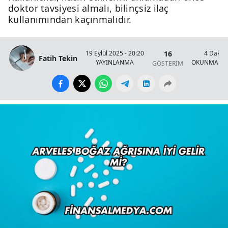
doktor tavsiyesi almalı, bilinçsiz ilaç
kullanımından kaçınmalıdır.
16
19 Eylül 2025 - 20:20
4 Dakik
Fatih Tekin
YAYINLANMA
OKUNMA SÜ
GÖSTERİM