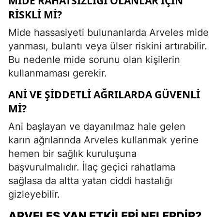
MIDE RAHATSIZLIĞI OLANLAR İÇIN
RISKLI MI?
Mide hassasiyeti bulunanlarda Arveles mide
yanması, bulantı veya ülser riskini artırabilir.
Bu nedenle mide sorunu olan kişilerin
kullanmaması gerekir.
ANI VE ŞIDDETLI AĞRILARDA GÜVENLI
MI?
Ani başlayan ve dayanılmaz hale gelen
karın ağrılarında Arveles kullanmak yerine
hemen bir sağlık kuruluşuna
başvurulmalıdır. İlaç geçici rahatlama
sağlasa da altta yatan ciddi hastalığı
gizleyebilir.
ARVELES YAN ETKILERI NELERDIR?