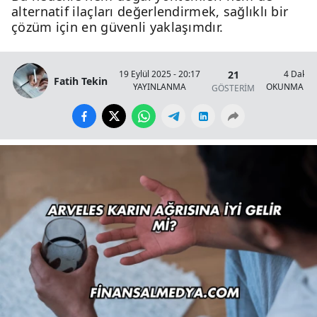
alternatif ilaçları değerlendirmek, sağlıklı bir
çözüm için en güvenli yaklaşımdır.
21
19 Eylül 2025 - 20:17
4 Dakik
Fatih Tekin
YAYINLANMA
OKUNMA SÜ
GÖSTERİM