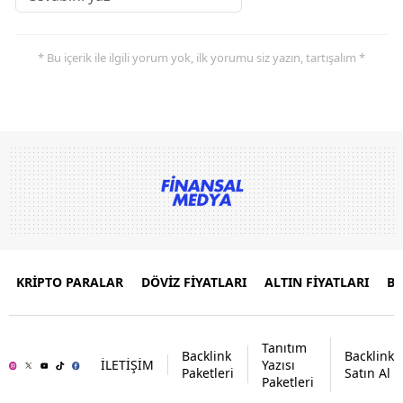
* Bu içerik ile ilgili yorum yok, ilk yorumu siz yazın, tartışalım *
KRİPTO PARALAR
DÖVİZ FİYATLARI
ALTIN FİYATLARI
B
Tanıtım
Backlink
Backlink
İLETİŞİM
Yazısı
Paketleri
Satın Al
Paketleri