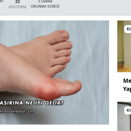
22
:41
5 Dakika
OKUNMA SÜRESİ
GÖSTERİM
Ki
Me
Ya
Ki