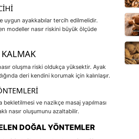
CIHI
 uygun ayakkabılar tercih edilmelidir.
en modeller nasır riskini büyük ölçüde
A KALMAK
nasır oluşma riski oldukça yüksektir. Ayak
ığında deri kendini korumak için kalınlaşır.
ÖNTEMLERI
a bekletilmesi ve nazikçe masaj yapılması
klı nasır oluşumunu azaltabilir.
 GELEN DOĞAL YÖNTEMLER