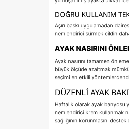
yumuşatılmış ayakta dikkatlice
DOĞRU KULLANIM TEK
Aşırı baskı uygulamadan dairese
nemlendirici sürmek cildin daha
AYAK NASIRINI ÖNLE
Ayak nasırını tamamen önleme
büyük ölçüde azaltmak mümkün
seçimi en etkili yöntemlerdendi
DÜZENLI AYAK BAK
Haftalık olarak ayak banyosu y
nemlendirici krem kullanmak n
sağlığının korunmasını destekle