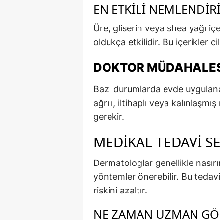
EN ETKILI NEMLENDIR
Üre, gliserin veya shea yağı i
oldukça etkilidir. Bu içerikler ci
DOKTOR MÜDAHALESI
Bazı durumlarda evde uygulanan
ağrılı, iltihaplı veya kalınlaşm
gerekir.
MEDIKAL TEDAVI S
Dermatologlar genellikle nası
yöntemler önerebilir. Bu tedav
riskini azaltır.
NE ZAMAN UZMAN GÖ