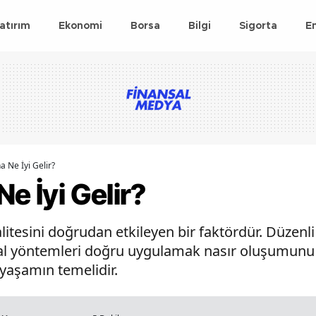
atırım
Ekonomi
Borsa
Bilgi
Sigorta
E
a Ne İyi Gelir?
e İyi Gelir?
alitesini doğrudan etkileyen bir faktördür. Düze
l yöntemleri doğru uygulamak nasır oluşumunu ön
r yaşamın temelidir.