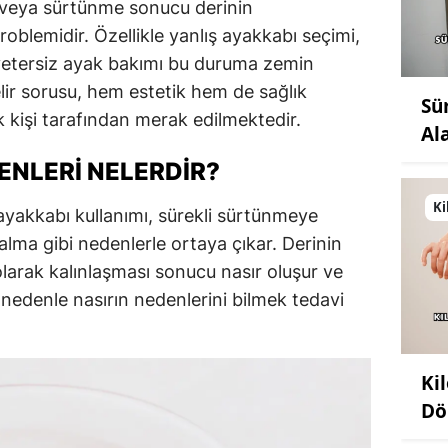
ç veya sürtünme sonucu derinin
problemidir. Özellikle yanlış ayakkabı seçimi,
yetersiz ayak bakımı bu duruma zemin
gelir sorusu, hem estetik hem de sağlık
Sü
kişi tarafından merak edilmektedir.
Al
ENLERI NELERDIR?
Ki
ş ayakkabı kullanımı, sürekli sürtünmeye
lma gibi nedenlerle ortaya çıkar. Derinin
arak kalınlaşması sonucu nasır oluşur ve
 nedenle nasırın nedenlerini bilmek tedavi
Ki
Dö