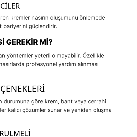
ICILER
çeren kremler nasırın oluşumunu önlemede
lt bariyerini güçlendirir.
 GEREKIR MI?
 yöntemler yeterli olmayabilir. Özellikle
ış nasırlarda profesyonel yardım alınması
EÇENEKLERI
rın durumuna göre krem, bant veya cerrahi
iler kalıcı çözümler sunar ve yeniden oluşma
RÜLMELI