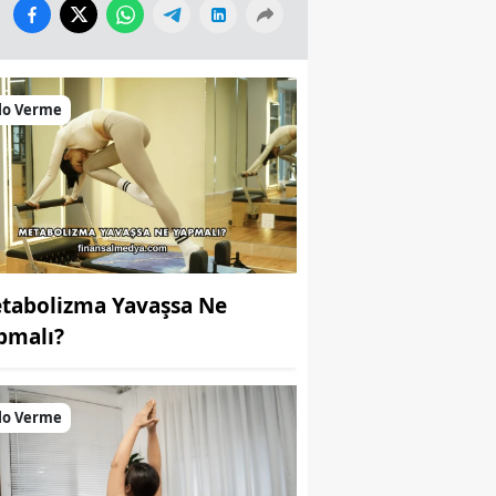
lo Verme
tabolizma Yavaşsa Ne
pmalı?
lo Verme