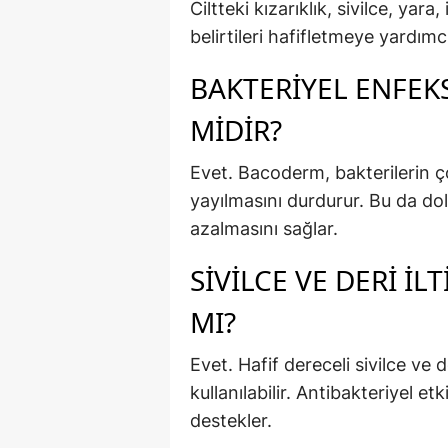
Ciltteki kızarıklık, sivilce, yar
belirtileri hafifletmeye yardımcı
BAKTERIYEL ENFEKS
MIDIR?
Evet. Bacoderm, bakterilerin 
yayılmasını durdurur. Bu da dol
azalmasını sağlar.
SIVILCE VE DERI İ
MI?
Evet. Hafif dereceli sivilce ve d
kullanılabilir. Antibakteriyel e
destekler.