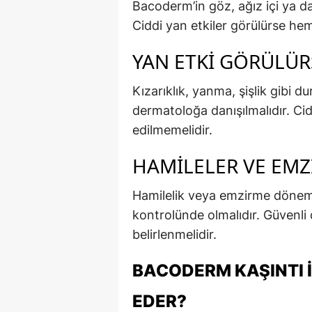
Bacoderm’in göz, ağız içi ya d
Ciddi yan etkiler görülürse hem
YAN ETKI GÖRÜLÜR
Kızarıklık, yanma, şişlik gibi d
dermatoloğa danışılmalıdır. Cid
edilmemelidir.
HAMILELER VE EMZ
Hamilelik veya emzirme dönem
kontrolünde olmalıdır. Güvenli
belirlenmelidir.
BACODERM KAŞINTI İ
EDER?