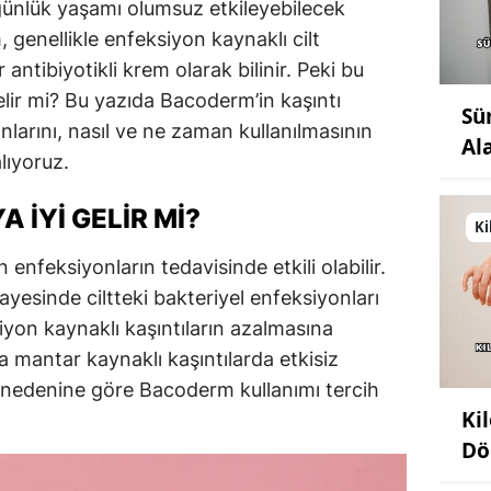
günlük yaşamı olumsuz etkileyebilecek
 genellikle enfeksiyon kaynaklı cilt
 antibiyotikli krem olarak bilinir. Peki bu
elir mi? Bu yazıda Bacoderm’in kaşıntı
Sü
anlarını, nasıl ve ne zaman kullanılmasının
Al
lıyoruz.
 İYI GELIR MI?
Ki
nfeksiyonların tedavisinde etkili olabilir.
yesinde ciltteki bakteriyel enfeksiyonları
iyon kaynaklı kaşıntıların azalmasına
da mantar kaynaklı kaşıntılarda etkisiz
ın nedenine göre Bacoderm kullanımı tercih
Ki
Dö