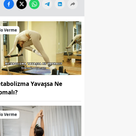
lo Verme
tabolizma Yavaşsa Ne
pmalı?
lo Verme