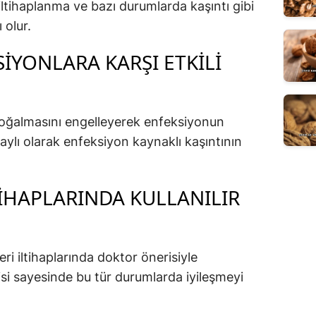
a, iltihaplanma ve bazı durumlarda kaşıntı gibi
 olur.
IYONLARA KARŞI ETKILI
çoğalmasını engelleyerek enfeksiyonun
aylı olarak enfeksiyon kaynaklı kaşıntının
LTIHAPLARINDA KULLANILIR
eri iltihaplarında doktor önerisiyle
tkisi sayesinde bu tür durumlarda iyileşmeyi