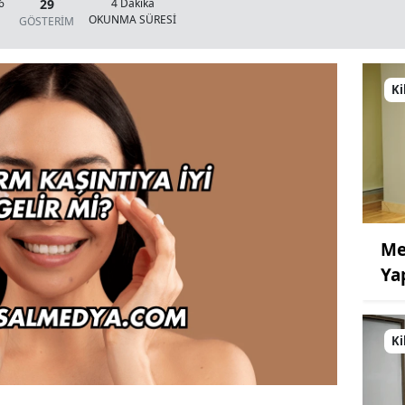
29
6
4 Dakika
OKUNMA SÜRESİ
GÖSTERİM
Ki
Me
Ya
Ki