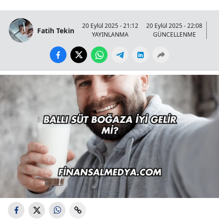
20 Eylül 2025 - 21:12
20 Eylül 2025 - 22:08
Fatih Tekin
YAYINLANMA
GÜNCELLENME
GÖ